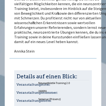
vielfältigen Möglichkeiten kennen, die ein neurozentrier
Training bietet, insbesondere im Hinblick auf die Steige
von Beweglichkeit und Kraft sowie den differenzierten U
mit Schmerzen. Du profitierst nicht nur von aktuellen
wissenschaftlichen Erkenntnissen sowie wertvollen
Erfahrungen unserer Referierenden, sondern lernst neue
praktische, neurozentrierte Übungen kennen, die du ins 
Training sowie in deine Kursstunden einfließen lassen u
damit auf ein neues Level heben kannst.
Annika Stein
Details auf einen Blick:
Neuroathletik-Training 2.0
Veranstaltungstitel:
260091
Veranstaltungsnummer:
Seminar (Präsenz)
Veranstaltungsform: