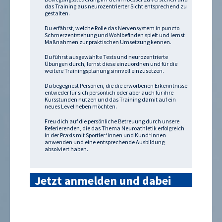
das Training aus neurozentrierter Sicht entsprechend zu
gestalten.
Du erfährst, welche Rolle das Nervensystem in puncto
Schmerzentstehung und Wohlbefinden spielt und lernst
Maßnahmen zur praktischen Umsetzung kennen.
Du führst ausgewählte Tests und neurozentrierte
Übungen durch, lernst diese einzuordnen und für die
weitere Trainingsplanung sinnvoll einzusetzen.
Du begegnest Personen, die die erworbenen Erkenntnisse
entweder für sich persönlich oder aber auch für ihre
Kursstunden nutzen und das Training damit auf ein
neues Level heben möchten.
Freu dich auf die persönliche Betreuung durch unsere
Referierenden, die das Thema Neuroathletik erfolgreich
in der Praxis mit Sportler*innen und Kund*innen
anwenden und eine entsprechende Ausbildung
absolviert haben.
Jetzt anmelden und dabei
sein »