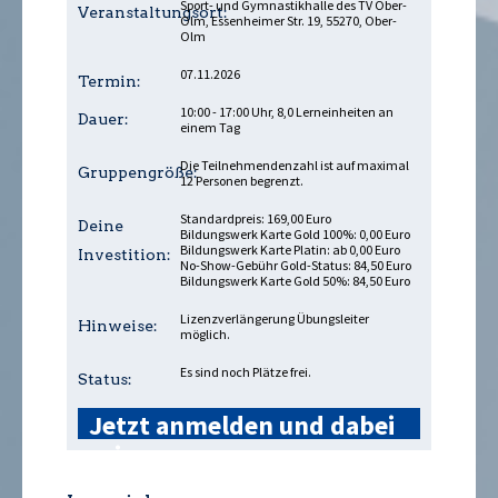
Sport- und Gymnastikhalle des TV Ober-
Veranstaltungsort:
Olm, Essenheimer Str. 19, 55270, Ober-
Olm
07.11.2026
Termin:
10:00 - 17:00 Uhr, 8,0 Lerneinheiten an
Dauer:
einem Tag
Die Teilnehmendenzahl ist auf maximal
Gruppengröße:
12 Personen begrenzt.
Standardpreis: 169,00 Euro
Deine
Bildungswerk Karte Gold 100%: 0,00 Euro
Bildungswerk Karte Platin: ab 0,00 Euro
Investition:
No-Show-Gebühr Gold-Status: 84,50 Euro
Bildungswerk Karte Gold 50%: 84,50 Euro
Lizenzverlängerung Übungsleiter
Hinweise:
möglich.
Es sind noch Plätze frei.
Status:
Jetzt anmelden und dabei
sein »