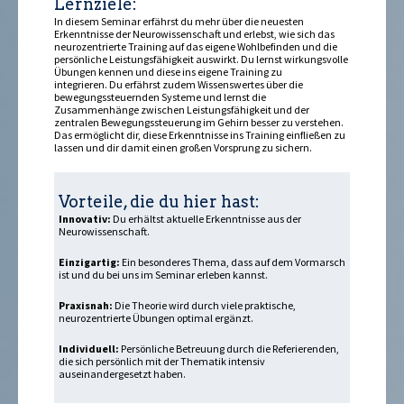
Lernziele:
In diesem Seminar erfährst du mehr über die neuesten
Erkenntnisse der Neurowissenschaft und erlebst, wie sich das
neurozentrierte Training auf das eigene Wohlbefinden und die
persönliche Leistungsfähigkeit auswirkt. Du lernst wirkungsvolle
Übungen kennen und diese ins eigene Training zu
integrieren. Du erfährst zudem Wissenswertes über die
bewegungssteuernden Systeme und lernst die
Zusammenhänge zwischen Leistungsfähigkeit und der
zentralen Bewegungssteuerung im Gehirn besser zu verstehen.
Das ermöglicht dir, diese Erkenntnisse ins Training einfließen zu
lassen und dir damit einen großen Vorsprung zu sichern.
Vorteile, die du hier hast:
Innovativ:
Du erhältst aktuelle Erkenntnisse aus der
Neurowissenschaft.
Einzigartig:
Ein besonderes Thema, dass auf dem Vormarsch
ist und du bei uns im Seminar erleben kannst.
Praxisnah:
Die Theorie wird durch viele praktische,
neurozentrierte Übungen optimal ergänzt.
Individuell:
Persönliche Betreuung durch die Referierenden,
die sich persönlich mit der Thematik intensiv
auseinandergesetzt haben.