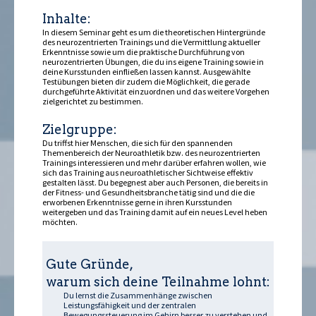
Inhalte:
In diesem Seminar geht es um die theoretischen Hintergründe
des neurozentrierten Trainings und die Vermittlung aktueller
Erkenntnisse sowie um die praktische Durchführung von
neurozentrierten Übungen, die du ins eigene Training sowie in
deine Kursstunden einfließen lassen kannst. Ausgewählte
Testübungen bieten dir zudem die Möglichkeit, die gerade
durchgeführte Aktivität einzuordnen und das weitere Vorgehen
zielgerichtet zu bestimmen.
Zielgruppe:
Du triffst hier Menschen, die sich für den spannenden
Themenbereich der Neuroathletik bzw. des neurozentrierten
Trainings interessieren und mehr darüber erfahren wollen, wie
sich das Training aus neuroathletischer Sichtweise effektiv
gestalten lässt. Du begegnest aber auch Personen, die bereits in
der Fitness- und Gesundheitsbranche tätig sind und die die
erworbenen Erkenntnisse gerne in ihren Kursstunden
weitergeben und das Training damit auf ein neues Level heben
möchten.
Gute Gründe,
warum sich deine Teilnahme lohnt:
Du lernst die Zusammenhänge zwischen
Leistungsfähigkeit und der zentralen
Bewegungssteuerung im Gehirn besser zu verstehen und