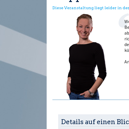
Diese Veranstaltung liegt leider in d
We
Be
ab
ri
de
kö
An
Details auf einen Blic