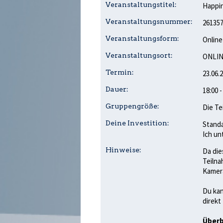
Veranstaltungstitel:
Happin
Veranstaltungsnummer:
26135
Veranstaltungsform:
Online
Veranstaltungsort:
ONLIN
Termin:
23.06.
Dauer:
18:00 
Gruppengröße:
Die Te
Deine Investition:
Standa
Ich un
Hinweise:
Da die
Teilna
Kamera
Du kan
direkt
Überb