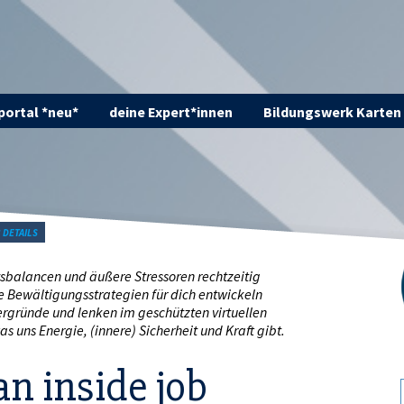
ortal *neu*
deine Expert*innen
Bildungswerk Karten
B DETAILS
ysbalancen und äußere Stressoren rechtzeitig
Bewältigungsstrategien für dich entwickeln
ergründe und lenken im geschützten virtuellen
uns Energie, (innere) Sicherheit und Kraft gibt.
an inside job