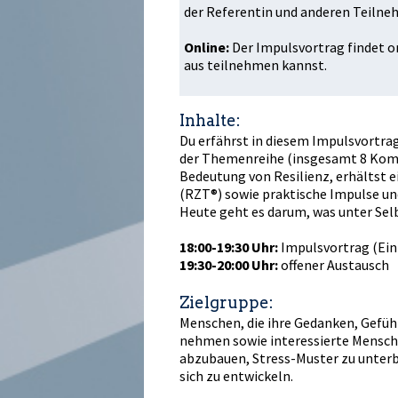
der Referentin und anderen Teilne
Online:
Der Impulsvortrag findet o
aus teilnehmen kannst.
Inhalte:
Du erfährst in diesem Impulsvortra
der Themenreihe (insgesamt 8 Komp
Bedeutung von Resilienz, erhältst ei
(RZT®) sowie praktische Impulse und
Heute geht es darum, was unter Selb
18:00-19:30 Uhr:
Impulsvortrag (Ein
19:30-20:00 Uhr:
offener Austausch
Zielgruppe:
Menschen, die ihre Gedanken, Gefü
nehmen sowie interessierte Mensche
abzubauen, Stress-Muster zu unterb
sich zu entwickeln.