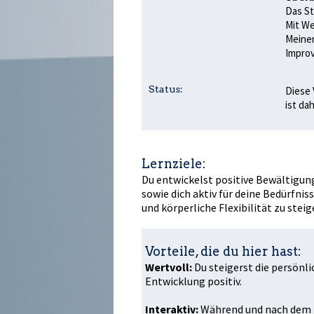
Das St
Mit We
Meinem
Improvi
Status:
Diese 
ist da
Lernziele:
Du entwickelst positive Bewältigun
sowie dich aktiv für deine Bedürfni
und körperliche Flexibilität zu steig
Vorteile, die du hier hast:
Wertvoll:
Du steigerst die persönli
Entwicklung positiv.
Interaktiv:
Während und nach dem I