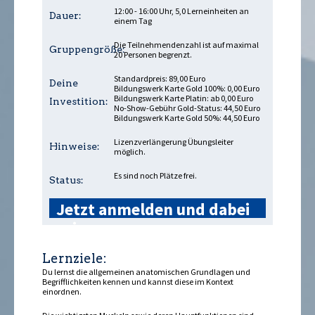
12:00 - 16:00 Uhr, 5,0 Lerneinheiten an
Dauer:
einem Tag
Die Teilnehmendenzahl ist auf maximal
Gruppengröße:
20 Personen begrenzt.
Standardpreis: 89,00 Euro
Deine
Bildungswerk Karte Gold 100%: 0,00 Euro
Bildungswerk Karte Platin: ab 0,00 Euro
Investition:
No-Show-Gebühr Gold-Status: 44,50 Euro
Bildungswerk Karte Gold 50%: 44,50 Euro
Lizenzverlängerung Übungsleiter
Hinweise:
möglich.
Es sind noch Plätze frei.
Status:
Jetzt anmelden und dabei
sein »
Lernziele:
Du lernst die allgemeinen anatomischen Grundlagen und
Begrifflichkeiten kennen und kannst diese im Kontext
einordnen.