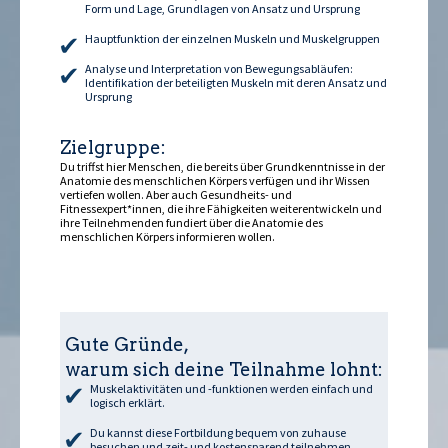
Form und Lage, Grundlagen von Ansatz und Ursprung
Hauptfunktion der einzelnen Muskeln und Muskelgruppen
Analyse und Interpretation von Bewegungsabläufen:
Identifikation der beteiligten Muskeln mit deren Ansatz und
Ursprung
Zielgruppe:
Du triffst hier Menschen, die bereits über Grundkenntnisse in der
Anatomie des menschlichen Körpers verfügen und ihr Wissen
vertiefen wollen. Aber auch Gesundheits- und
Fitnessexpert*innen, die ihre Fähigkeiten weiterentwickeln und
ihre Teilnehmenden fundiert über die Anatomie des
menschlichen Körpers informieren wollen.
Gute Gründe,
warum sich deine Teilnahme lohnt:
Muskelaktivitäten und -funktionen werden einfach und
logisch erklärt.
Du kannst diese Fortbildung bequem von zuhause
besuchen und zeit- und kostensparend teilnehmen.