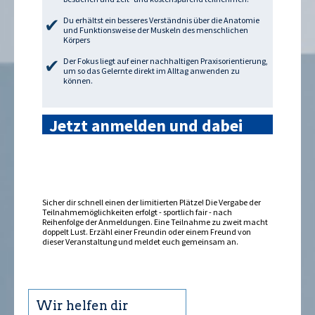
Du erhältst ein besseres Verständnis über die Anatomie
und Funktionsweise der Muskeln des menschlichen
Körpers
Der Fokus liegt auf einer nachhaltigen Praxisorientierung,
um so das Gelernte direkt im Alltag anwenden zu
können.
Jetzt anmelden und dabei
sein »
Sicher dir schnell einen der limitierten Plätze! Die Vergabe der
Teilnahmemöglichkeiten erfolgt - sportlich fair - nach
Reihenfolge der Anmeldungen. Eine Teilnahme zu zweit macht
doppelt Lust. Erzähl einer Freundin oder einem Freund von
dieser Veranstaltung und meldet euch gemeinsam an.
Wir helfen dir