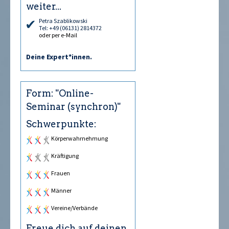
weiter...
Petra Szablikowski
Tel: +49 (06131) 2814372
oder per e-Mail
Deine Expert*innen.
Form: "Online-
Seminar (synchron)"
Schwerpunkte:
Körperwahrnehmung
Kräftigung
Frauen
Männer
Vereine/Verbände
Freue dich auf deinen