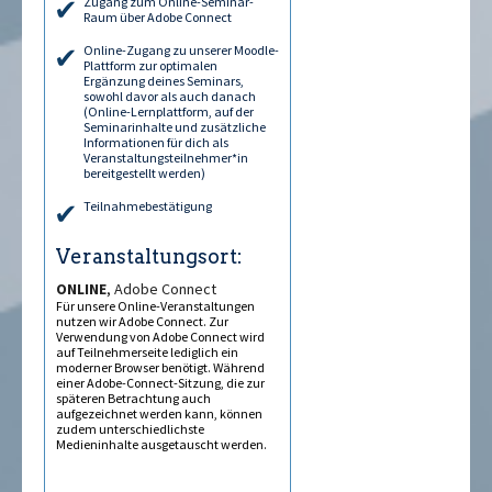
Zugang zum Online-Seminar-
Raum über Adobe Connect
Online-Zugang zu unserer Moodle-
Plattform zur optimalen
Ergänzung deines Seminars,
sowohl davor als auch danach
(Online-Lernplattform, auf der
Seminarinhalte und zusätzliche
Informationen für dich als
Veranstaltungsteilnehmer*in
bereitgestellt werden)
Teilnahmebestätigung
Veranstaltungsort:
ONLINE
, Adobe Connect
Für unsere Online-Veranstaltungen
nutzen wir Adobe Connect. Zur
Verwendung von Adobe Connect wird
auf Teilnehmerseite lediglich ein
moderner Browser benötigt. Während
einer Adobe-Connect-Sitzung, die zur
späteren Betrachtung auch
aufgezeichnet werden kann, können
zudem unterschiedlichste
Medieninhalte ausgetauscht werden.