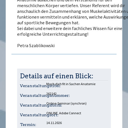
menschlichen Körper vertiefen. Unser Referent wird dir
anschaulich den Zusammenhang von Muskelaktivitäten u
funktionen vermitteln und erklären, welche Auswirkunge
auf sportliche Bewegungen hat.
Sei dabei und erweitere dein fachliches Wissen für eine
erfolgreiche Unterrichtsgestaltung!
Petra Szablikowski
Details auf einen Blick:
Mach dich fit in Sachen Anatomie
Veranstaltungstitel:
262142
Veranstaltungsnummer:
Online-Seminar (synchron)
Veranstaltungsform:
ONLINE, Adobe Connect
Veranstaltungsort:
14.11.2026
Termin: