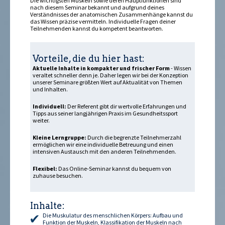
Die wichtigsten Muskeln sowie deren Hauptfunktionen sind
nach diesem Seminar bekannt und aufgrund deines
Verständnisses der anatomischen Zusammenhänge kannst du
das Wissen präzise vermitteln. Individuelle Fragen deiner
Teilnehmenden kannst du kompetent beantworten.
Vorteile, die du hier hast:
Aktuelle Inhalte in kompakter und frischer Form
- Wissen
veraltet schneller denn je. Daher legen wir bei der Konzeption
unserer Seminare größten Wert auf Aktualität von Themen
und Inhalten.
Individuell:
Der Referent gibt dir wertvolle Erfahrungen und
Tipps aus seiner langjährigen Praxis im Gesundheitssport
weiter.
Kleine Lerngruppe:
Durch die begrenzte Teilnehmerzahl
ermöglichen wir eine individuelle Betreuung und einen
intensiven Austausch mit den anderen Teilnehmenden.
Flexibel:
Das Online-Seminar kannst du bequem von
zuhause besuchen.
Inhalte:
Die Muskulatur des menschlichen Körpers: Aufbau und
Funktion der Muskeln, Klassifikation der Muskeln nach