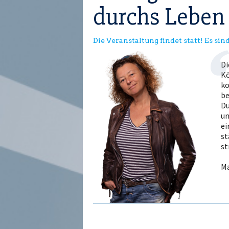
durchs Leben
Die Veranstaltung findet statt! Es sind
Di
Kö
ko
be
Du
un
ei
st
st
Ma