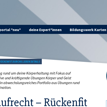
ortal *neu*
deine Expert*innen
Bildungswerk Karten
RÜCKENFIT DURCHS LEBEN DETAILS
ing rund um deine Körperhaltung mit Fokus auf
ive und kräftigende Übungen Körper und Geist
in abwechslungsreiches Portfolio aus Übungen rund
ination.
ufrecht – Rückenfit