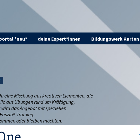
ortal *neu*
deine Expert*innen
Bildungswerk Karten
S
 du eine Mischung aus kreativen Elementen, die
olio aus Übungen rund um Kräftigung,
 wird das Angebot mit speziellen
Faszio®-Training.
g kommen oder bleiben möchten.
 One