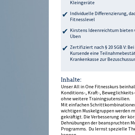
Kleingeräte
Individuelle Differenzierung, 
Fitnesslevel
Kirstens Ideenreichtum bieten
Üben
Zertifiziert nach § 20 SGB V: 
Kursende eine Teilnahmebestäti
Krankenkasse zur Bezuschussun
Inhalte:
Unser All in One Fitnesskurs beinh
Konditions-, Kraft-, Beweglichkeit
ohne weitere Trainingsutensilien.
Mit einfachen Schrittkombinationen
wichtigen Muskelgruppen werden mit
gekräftigt. Die Verbesserung der kö
Dehnübungen der beanspruchten Musk
Programms. Du lernst spezielle Th
kennen.