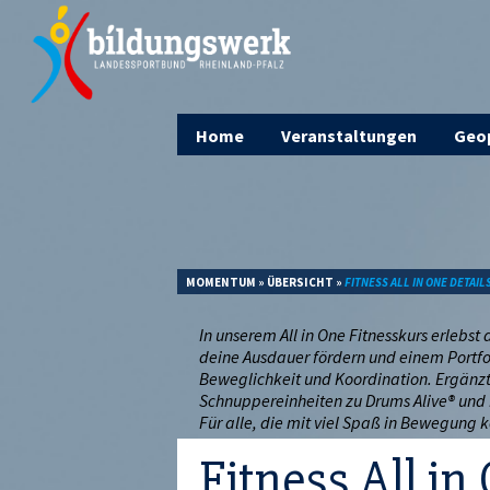
Home
Veranstaltungen
Geop
MOMENTUM
»
ÜBERSICHT
»
FITNESS ALL IN ONE DETAIL
In unserem All in One Fitnesskurs erlebst
deine Ausdauer fördern und einem Portf
Beweglichkeit und Koordination. Ergänzt
Schnuppereinheiten zu Drums Alive® und 
Für alle, die mit viel Spaß in Bewegun
Fitness All in