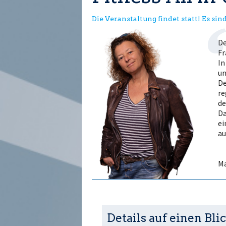
Die Veranstaltung findet statt! Es sind
De
Fr
In
un
De
re
de
Da
ei
au
Ma
Details auf einen Blic