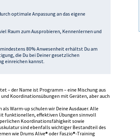
dadurch optimale Anpassung an das eigene
 viel Raum zum Ausprobieren, Kennenlernen und
Bei mindestens 80% Anwesenheit erhältst Du am
gung, die Du bei Deiner gesetzlichen
g einreichen kannst.
altet – der Name ist Programm – eine Mischung aus
s- und Koordinationsübungen mit Geräten, aber auch
 als Warm-up schulen wir Deine Ausdauer. Alle
 funktionellen, effektiven Übungen sinnvoll
rperlichen Koordinationsfähigkeit sowie
ulatur sind ebenfalls wichtiger Bestandteil des
emen wie Drums Alive® oder Faszio®-Training