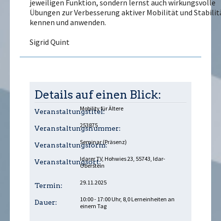
jeweiligen Funktion, sondern lernst auch wirkungsvolle
Übungen zur Verbesserung aktiver Mobilität und Stabilit
kennen und anwenden.
Sigrid Quint
Details auf einen Blick:
Mobility für Ältere
Veranstaltungstitel:
253875
Veranstaltungsnummer:
Seminar (Präsenz)
Veranstaltungsform:
Idarer TV, Hohwies 23, 55743, Idar-
Veranstaltungsort:
Oberstein
29.11.2025
Termin:
10:00 - 17:00 Uhr, 8,0 Lerneinheiten an
Dauer:
einem Tag