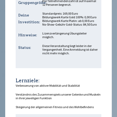
Die Teilnehmendenzahl ist auf maximal
Gruppengröße:
12 Personen begrenzt.
Standardpreis: 169,00 Euro
Deine
Bildungswerk Karte Gold 100%: 0,00 Euro
Bildungswerk Karte Platin: ab 0,00 Euro
Investition:
No-Show-Gebühr Gold-Status: 84,50 Euro
Lizenzverlängerung Übungsleiter
Hinweise:
möglich.
Diese Veranstaltung liegt leider in der
Status:
Vergangenheit. Eine Anmeldung ist daher
nicht mehr möglich.
Lernziele:
Verbesserung von aktiver Mobilität und Stabilität
Verständnis des Zusammenspiels unserer Gelenke und Muskeln
in ihrer jeweiligen Funktion
Steigerung der allgemeinen Fitness und des Wohlbefindens