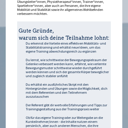
Übungsleiter*innen, Physiotherapeut*innen, Trainer*innen,
Sportlehrer*innen, aber auch an Personen, die ihre eigene
Mobilität und Stabilität sowie ihr allgemeines Wohlbefinden
verbessern möchten.
Gute Gründe,
warum sich deine Teilnahme lohnt:
Du erkennst die Vorteile eines effektiven Mobilitäts- und
Stabilitätstraining und erhältst neue Ideen, um das
eigene Training abwechslungsreich zu ergänzen
Du lernst, wie schrittweise der Bewegungsspielraum der
Gelenke verbessert werden kann, erfährst, wie verlernte
Bewegungsmuster schrittweise wieder durchgeführt
werden können und sich der gesamte Körper beweglicher
und zugleich stabiler anfühlt
Du erhältst ein ausführliches Skript mit den
Hintergründen und Übungen sowie die Möglichkeit, dich
mit dem Referenten und den Teilnehmern
auszutauschen
Der Referent gibt dir wertvolle Erfahrungen und Tipps zur
Trainingsgestaltung aus der Trainingspraxis weiter
Ob für das eigene Training oder zur Weitergabe an die
Kursteilnehmer/innen - die Inhalte nutzen einem
persönlich, aber auch anderen Menschen, die ihre