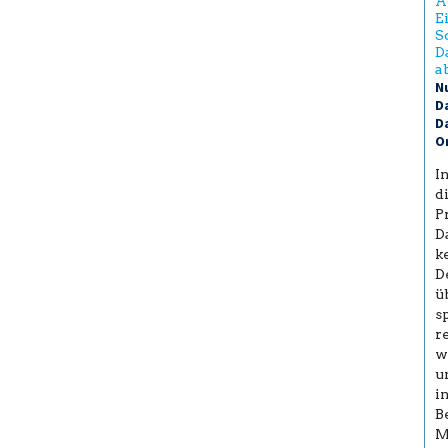
A
E
S
D
a
N
Da
Da
Or
I
d
P
D
k
D
ü
s
r
w
u
i
B
M