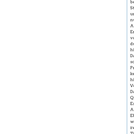
b
S
u
n
A
E
v
d
h
D
s
P
k
h
V
D
Q
E
A
E
w
z
T