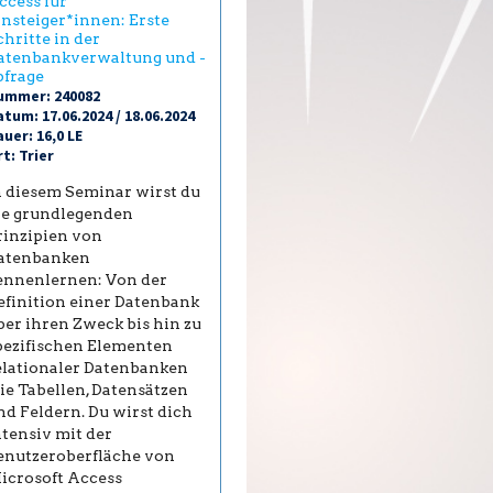
ccess für
insteiger*innen: Erste
chritte in der
atenbankverwaltung und -
bfrage
ummer: 240082
tum: 17.06.2024 / 18.06.2024
uer: 16,0 LE
t: Trier
n diesem Seminar wirst du
ie grundlegenden
rinzipien von
atenbanken
ennenlernen: Von der
efinition einer Datenbank
ber ihren Zweck bis hin zu
pezifischen Elementen
elationaler Datenbanken
ie Tabellen, Datensätzen
nd Feldern. Du wirst dich
ntensiv mit der
enutzeroberfläche von
icrosoft Access