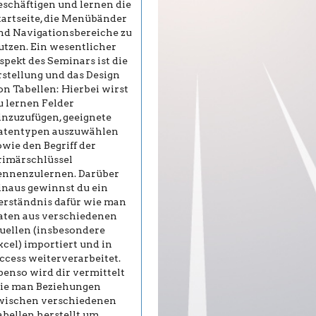
eschäftigen und lernen die
tartseite, die Menübänder
nd Navigationsbereiche zu
utzen. Ein wesentlicher
spekt des Seminars ist die
rstellung und das Design
on Tabellen: Hierbei wirst
u lernen Felder
inzuzufügen, geeignete
atentypen auszuwählen
owie den Begriff der
rimärschlüssel
ennenzulernen. Darüber
inaus gewinnst du ein
erständnis dafür wie man
aten aus verschiedenen
uellen (insbesondere
xcel) importiert und in
ccess weiterverarbeitet.
benso wird dir vermittelt
ie man Beziehungen
wischen verschiedenen
abellen herstellt um