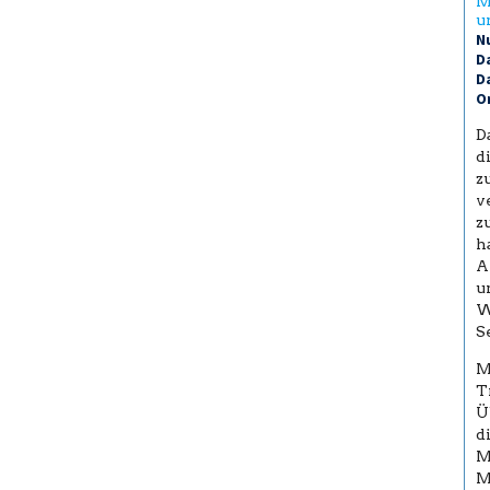
M
u
N
Da
Da
O
D
d
z
v
z
h
A
u
W
S
M
T
Ü
d
M
M