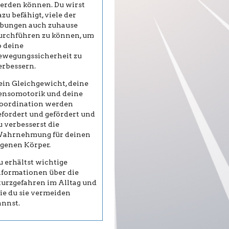
erden können. Du wirst
azu befähigt, viele der
bungen auch zuhause
urchführen zu können, um
o deine
ewegungssicherheit zu
erbessern.
ein Gleichgewicht, deine
ensomotorik und deine
oordination werden
efordert und gefördert und
u verbesserst die
ahrnehmung für deinen
igenen Körper.
u erhältst wichtige
nformationen über die
turzgefahren im Alltag und
ie du sie vermeiden
annst.