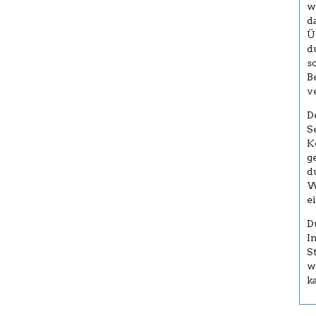
w
d
Ü
d
s
B
v
D
S
K
g
d
W
e
D
I
S
w
k