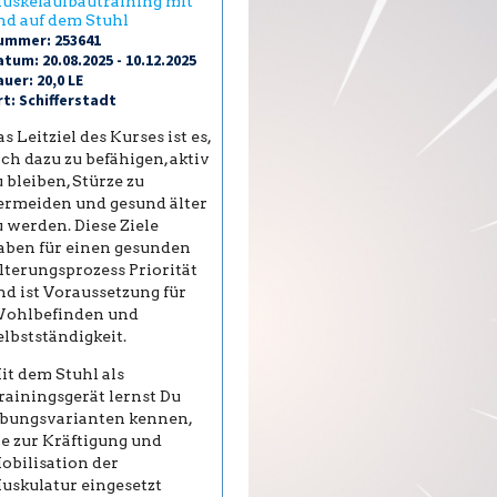
uskelaufbautraining mit
nd auf dem Stuhl
ummer: 253641
tum: 20.08.2025 - 10.12.2025
uer: 20,0 LE
rt: Schifferstadt
as Leitziel des Kurses ist es,
ich dazu zu befähigen, aktiv
u bleiben, Stürze zu
ermeiden und gesund älter
u werden. Diese Ziele
aben für einen gesunden
lterungsprozess Priorität
nd ist Voraussetzung für
ohlbefinden und
elbstständigkeit.
it dem Stuhl als
rainingsgerät lernst Du
bungsvarianten kennen,
ie zur Kräftigung und
obilisation der
uskulatur eingesetzt