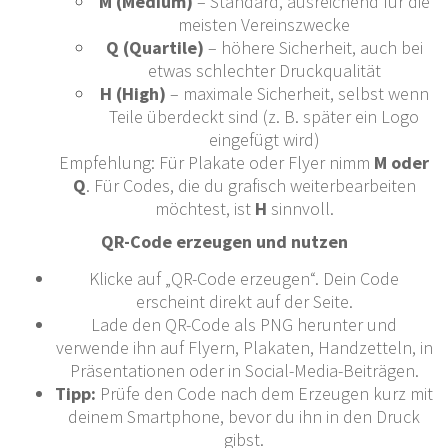
M (Medium)
– Standard, ausreichend für die
meisten Vereinszwecke
Q (Quartile)
– höhere Sicherheit, auch bei
etwas schlechter Druckqualität
H (High)
– maximale Sicherheit, selbst wenn
Teile überdeckt sind (z. B. später ein Logo
eingefügt wird)
Empfehlung: Für Plakate oder Flyer nimm
M oder
Q
. Für Codes, die du grafisch weiterbearbeiten
möchtest, ist
H
sinnvoll.
QR-Code erzeugen und nutzen
Klicke auf „QR-Code erzeugen“. Dein Code
erscheint direkt auf der Seite.
Lade den QR-Code als PNG herunter und
verwende ihn auf Flyern, Plakaten, Handzetteln, in
Präsentationen oder in Social-Media-Beiträgen.
Tipp:
Prüfe den Code nach dem Erzeugen kurz mit
deinem Smartphone, bevor du ihn in den Druck
gibst.