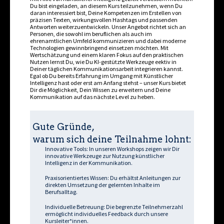
Du bist eingeladen, an diesem Kurs teilzunehmen, wenn Du
daran interessiert bist, Deine Kompetenzen im Erstellen von
präzisen Texten, wirkungsvollen Hashtags und passenden
Antworten weiterzuentwickeln. Unser Angebot richtet sich an
Personen, die sowohl im beruflichen als auch im
ehrenamtlichen Umfeld kommunizieren und dabei moderne
Technologien gewinnbringend einsetzen möchten. Mit
Wertschätzung und einem klaren Fokus auf den praktischen
Nutzen lernst Du, wie Du KI-gestützte Werkzeuge effektiv in
Deiner täglichen Kommunikationsarbeit integrieren kannst.
Egal ob Du bereits Erfahrung im Umgang mit Künstlicher
Intelligenz hast oder erst am Anfang stehst – unser Kurs bietet
Dir die Möglichkeit, Dein Wissen zu erweitern und Deine
Kommunikation auf das nächste Level zu heben.
Gute Gründe,
warum sich deine Teilnahme lohnt:
Innovative Tools: In unseren Workshops zeigen wir Dir
innovative Werkzeuge zur Nutzung künstlicher
Intelligenz in der Kommunikation.
Praxisorientiertes Wissen: Du erhältst Anleitungen zur
direkten Umsetzung der gelernten Inhalte im
Berufsalltag.
Individuelle Betreuung: Die begrenzte Teilnehmerzahl
ermöglicht individuelles Feedback durch unsere
Kursleiter*innen.