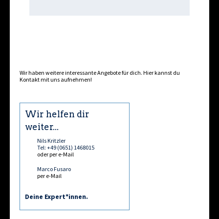
Wir haben weitere interessante Angebote für dich. Hier kannst du
Kontakt
mit uns aufnehmen!
Wir helfen dir
weiter...
Nils Kritzler
Tel: +49 (0651) 1468015
oder per e-Mail
Marco Fusaro
per e-Mail
Deine Expert*innen.