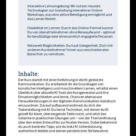
Interaktive Lernumgebung: Wir nutzen neueste
Technologien zur Gestaltung interaktiver Online-
Workshops, was eine aktive Beteiligung ermöglicht und
das Lernen fördert.
Flexibilität im Lernen: Durch das Online-Format kannst
Du von überall teilnehmen ohne Reiseaufwand – optimal
für berufstätige oder ehrenamtlich engagierte Personen.
Netzwerk Möglichkeiten: Du hast Gelegenheit, Dich mit
anderen Kursteilnehmer*innen aus verschiedensten
Bereichen zu vernetzen.
Inhalte:
Der Kurs startet mit einer Einführung in die KI-gestützte
Kommunikation. Du erarbeitest dir die Grundlagen von
künstlicher Intelligenz und maschinellem Lernen, erhältst einen
Überblick über aktuelle KI-Tools des Kursgenerator und ihre
Einsatzmöglichkeiten und lernst, Chancen ebenso wie
Herausforderungen in der digitalen Kommunikation realistisch
einzuordnen. Darauf aufbauend widmest du dich der
Texterstellung mit KI: Du lernst Techniken, mit denen du KI
gezielt für klare, überzeugende Texte nutzt, und setzt das
Gelernte in praktischen Übungen um – von der Themenfindung
über den ersten Entwurf bis zur finalen Version. Dabei bekommst
du auch konkrete Tipps, wie du trotz KI-Unterstützung
authentisch bleibst und deinen persönlichen Stil bewahrst.