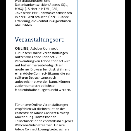
Weiterbildungsprofi und
Datenbankentwickler (Access, SQL,
MYSQL). Sicher in HTML, CSS,
Javascript, PHP und was es sonst noch
in der IT-Welt braucht. Über 30 Jahre
Erfahrung, die Realität in Algorithmen
abzubilden.
Veranstaltungsort:
ONLINE
, Adobe Connect
Für unsere Online-Veranstaltungen
nutzen wir Adobe Connect. Zur
Verwendung von Adobe Connect wird
auf Teilnehmerseite lediglich ein
moderner Browser benötigt. Während
einer Adobe-Connect-Sitzung, die zur
späteren Betrachtung auch
aufgezeichnet werden kann, können
zudem unterschiedlichste
Medieninhalte ausgetauscht werden.
Für unsere Online-Veranstaltungen
empfehlen wir die Installation der
kostenfreien Adobe Connect Desktop-
Anwendung. Damit können
Teilnehmer*innen ebenfalls ihr eigenes
Webcam-Video streamen. Unsere
Adobe Connect Lösung bietet sichere