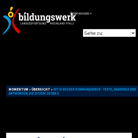
Impressum »
MOMENTUM
»
ÜBERSICHT
»
MIT KI BESSER KOMMUNIZIEREN - TEXTE, HASHTAGS UND
ANTWORTEN, DIE SITZEN! DETAILS
Du willst in Social Media & Co. weniger Zeit verlieren und trotzdem mehr
Wirkung erzielen? In dieser Online-Veranstaltung lernst du, wie du KI-Tools
ganz praktisch für deine Kommunikation nutzt: von treffsicheren Texten über
passende Hashtags bis hin zu smarten, automatisierten Antworten. Mit
Übungen, direkt anwendbaren Vorlagen und Tipps, wie du trotz KI-
Unterstützung authentisch bleibst – inklusive Blick auf Datenschutz und
Ethik.