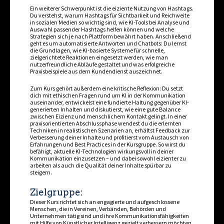
Ein weiterer Schwerpunkt ist die effiziente Nutzung von Hashtags.
Du verstehst, warum Hashtags für Sichtbarkeit und Reichweite
in sozialen Medien so wichtig sind, wie KI-Tools bei Analyse und
Auswahl passender Hashtags helfen können und welche
Strategien sich je nach Plattform bewährt haben. Anschließend
geht es um automatisierte Antworten und Chatbots: Du lernst
die Grundlagen, wie KI-basierte Systeme für schnelle,
zielgerichtete Reaktionen eingesetzt werden, wie man
nutzerfreundliche Abläufe gestaltet und was erfolgreiche
Praxisbeispiele aus dem Kundendienst auszeichnet.
Zum Kurs gehört außerdem eine kritische Reflexion: Du setzt
dich mit ethischen Fragen rund um KI in der Kommunikation
auseinander, entwickelst eine fundierte Haltung gegenüber KI-
generierten Inhalten und diskutierst, wie eine gute Balance
zwischen Effizienz und menschlichem Kontakt gelingt. In einer
praxisorientierten Abschlussphase wendest du die erlernten
Techniken in realistischen Szenarien an, erhältst Feedback zur
Verbesserung deiner Inhalte und profitierst vom Austausch von
Erfahrungen und Best Practices in der Kursgruppe. So wirst du
befähigt, aktuelle KI-Technologien wirkungsvoll in deiner
Kommunikation einzusetzen – und dabei sowohl effizienter zu
arbeiten als auch die Qualität deiner Inhalte spürbar zu
steigern.
Zielgruppe:
Dieser Kurs richtet sich an engagierte und aufgeschlossene
Menschen, die in Vereinen, Verbänden, Behörden und
Unternehmen tätig sind und ihre Kommunikationsfähigkeiten
mit Hilfe von Künstlicher Intelligenz gezielt verbessern möchten.