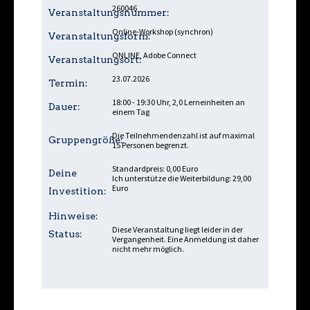
260046
Veranstaltungsnummer:
Online-Workshop (synchron)
Veranstaltungsform:
ONLINE, Adobe Connect
Veranstaltungsort:
23.07.2026
Termin:
18:00 - 19:30 Uhr, 2,0 Lerneinheiten an
Dauer:
einem Tag
Die Teilnehmendenzahl ist auf maximal
Gruppengröße:
15 Personen begrenzt.
Standardpreis: 0,00 Euro
Deine
Ich unterstütze die Weiterbildung: 29,00
Euro
Investition:
Hinweise:
Diese Veranstaltung liegt leider in der
Status:
Vergangenheit. Eine Anmeldung ist daher
nicht mehr möglich.