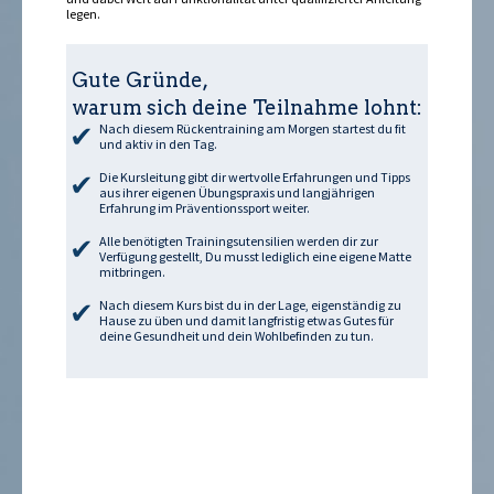
legen.
Gute Gründe,
warum sich deine Teilnahme lohnt:
Nach diesem Rückentraining am Morgen startest du fit
und aktiv in den Tag.
Die Kursleitung gibt dir wertvolle Erfahrungen und Tipps
aus ihrer eigenen Übungspraxis und langjährigen
Erfahrung im Präventionssport weiter.
Alle benötigten Trainingsutensilien werden dir zur
Verfügung gestellt, Du musst lediglich eine eigene Matte
mitbringen.
Nach diesem Kurs bist du in der Lage, eigenständig zu
Hause zu üben und damit langfristig etwas Gutes für
deine Gesundheit und dein Wohlbefinden zu tun.