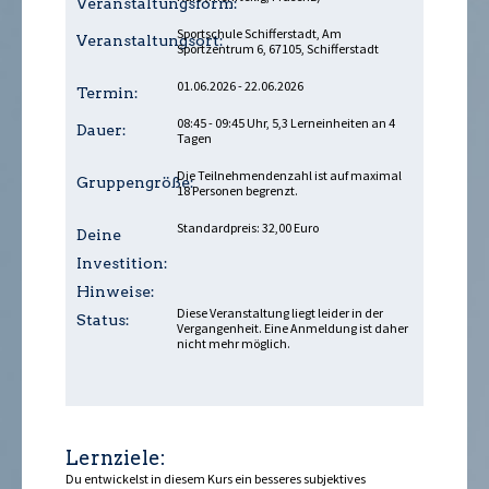
Veranstaltungsform:
Sportschule Schifferstadt, Am
Veranstaltungsort:
Sportzentrum 6, 67105, Schifferstadt
01.06.2026 - 22.06.2026
Termin:
08:45 - 09:45 Uhr, 5,3 Lerneinheiten an 4
Dauer:
Tagen
Die Teilnehmendenzahl ist auf maximal
Gruppengröße:
18 Personen begrenzt.
Standardpreis: 32,00 Euro
Deine
Investition:
Hinweise:
Diese Veranstaltung liegt leider in der
Status:
Vergangenheit. Eine Anmeldung ist daher
nicht mehr möglich.
Lernziele:
Du entwickelst in diesem Kurs ein besseres subjektives