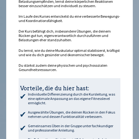
Belastungsempfinden, lernst deine körperlichen Reaktionen
besser einzuschätzen und individuell zu steuern.
Im Laufe des Kurses entwickelst du eine verbesserte Bewegungs-
und Koordinationsfähigkeit.
Der Kurs befähigt dich, insbesondere Übungen, die deinem
Rücken gut tun, eigenverantwortlich durchzuführen und
Belastungen eher standzuhalten.
Du lernst, wie du deine Muskulatur optimal stabilisierst, kräftigst
und wie du dich gesünder und ökonomischer bewegst.
Du stärkst zudem deine physischen und psychosozialen
Gesundheitsressourcen.
Vorteile, die du hier hast:
Individuelle Differenzierung durch die Kursleitung, was
eine optimale Anpassung an das eigene Fitnesslevel
ermöglicht.
Ausgewählte Übungen, die deinen Rücken in den Fokus
nehmen und dessen Funktionalität verbessern.
Gemeinsames Üben in der Gruppe unter fachkundiger
und professioneller Anleitung.