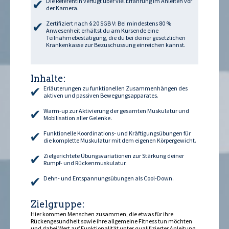
Die Referentin verfügt über viel Erfahrung im Anleiten vor
der Kamera.
Zertifiziert nach § 20 SGB V: Bei mindestens 80 %
Anwesenheit erhältst du am Kursende eine
Teilnahmebestätigung, die du bei deiner gesetzlichen
Krankenkasse zur Bezuschussung einreichen kannst.
Inhalte:
Erläuterungen zu funktionellen Zusammenhängen des
aktiven und passiven Bewegungsapparates.
Warm-up zur Aktivierung der gesamten Muskulatur und
Mobilisation aller Gelenke.
Funktionelle Koordinations- und Kräftigungsübungen für
die komplette Muskulatur mit dem eigenen Körpergewicht.
Zielgerichtete Übungsvariationen zur Stärkung deiner
Rumpf- und Rückenmuskulatur.
Dehn- und Entspannungsübungen als Cool-Down.
Zielgruppe:
Hier kommen Menschen zusammen, die etwas für ihre
Rückengesundheit sowie ihre allgemeine Fitness tun möchten
und dabei Wert auf Funktionalität unter qualifizierter Anleitung