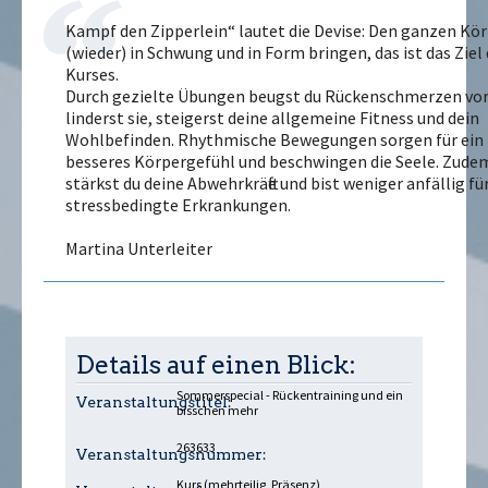
Kampf den Zipperlein“ lautet die Devise: Den ganzen Kö
(wieder) in Schwung und in Form bringen, das ist das Ziel 
Kurses.
Durch gezielte Übungen beugst du Rückenschmerzen vor
linderst sie, steigerst deine allgemeine Fitness und dein
Wohlbefinden. Rhythmische Bewegungen sorgen für ein
besseres Körpergefühl und beschwingen die Seele. Zude
stärkst du deine Abwehrkräfte und bist weniger anfällig fü
stressbedingte Erkrankungen.
Martina Unterleiter
Details auf einen Blick:
Sommerspecial - Rückentraining und ein
Veranstaltungstitel:
bisschen mehr
263633
Veranstaltungsnummer:
Kurs (mehrteilig, Präsenz)