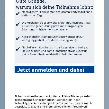
Gute Gründe,
warum sich deine Teilnahme lohnt:
Nach diesem "Fitness-Mix" am Morgen startest du fit und
aktiv in den Tag.
Die Kursleitung gibt dir wertvolle Erfahrungen und Tipps
aus ihrer eigenen Übungspraxis und langjährigen
Erfahrung im Präventionssport weiter.
Alle benötigten Trainingsutensilien werden dir zur
Verfügung gestellt (z.B. Matten, Kleingeräte).
Nach diesem Kurs bist du in der Lage, eigenständig zu
Hause zu üben und damit langfristig etwas Gutes für
deine Gesundheit und dein Wohlbefinden zu tun.
Jetzt anmelden und dabei
sein »
Sicher dir schnell einen der limitierten Plätze! Die Vergabe der
Teilnahmemöglichkeiten erfolgt - sportlich fair - nach
Reihenfolge der Anmeldungen. Eine Teilnahme zu zweit macht
doppelt Lust. Erzähl einer Freundin oder einem Freund von