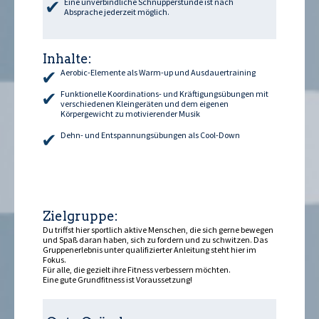
Eine unverbindliche Schnupperstunde ist nach
Absprache jederzeit möglich.
Inhalte:
Aerobic-Elemente als Warm-up und Ausdauertraining
Funktionelle Koordinations- und Kräftigungsübungen mit
verschiedenen Kleingeräten und dem eigenen
Körpergewicht zu motivierender Musik
Dehn- und Entspannungsübungen als Cool-Down
Zielgruppe:
Du triffst hier sportlich aktive Menschen, die sich gerne bewegen
und Spaß daran haben, sich zu fordern und zu schwitzen. Das
Gruppenerlebnis unter qualifizierter Anleitung steht hier im
Fokus.
Für alle, die gezielt ihre Fitness verbessern möchten.
Eine gute Grundfitness ist Voraussetzung!