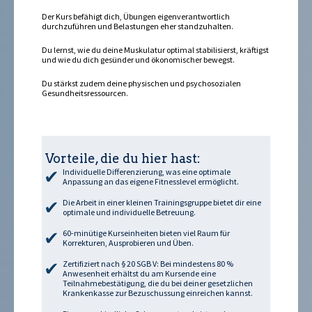
Der Kurs befähigt dich, Übungen eigenverantwortlich
durchzuführen und Belastungen eher standzuhalten.
Du lernst, wie du deine Muskulatur optimal stabilisierst, kräftigst
und wie du dich gesünder und ökonomischer bewegst.
Du stärkst zudem deine physischen und psychosozialen
Gesundheitsressourcen.
Vorteile, die du hier hast:
Individuelle Differenzierung, was eine optimale
Anpassung an das eigene Fitnesslevel ermöglicht.
Die Arbeit in einer kleinen Trainingsgruppe bietet dir eine
optimale und individuelle Betreuung.
60-minütige Kurseinheiten bieten viel Raum für
Korrekturen, Ausprobieren und Üben.
Zertifiziert nach § 20 SGB V: Bei mindestens 80 %
Anwesenheit erhältst du am Kursende eine
Teilnahmebestätigung, die du bei deiner gesetzlichen
Krankenkasse zur Bezuschussung einreichen kannst.