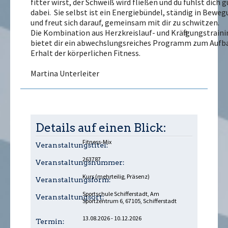
fitter wirst, der Schweiß wird fließen und du fühlst dich g
dabei. Sie selbst ist ein Energiebündel, ständig in Bewe
und freut sich darauf, gemeinsam mit dir zu schwitzen.
Die Kombination aus Herzkreislauf- und Kräftigungstrain
bietet dir ein abwechslungsreiches Programm zum Aufb
Erhalt der körperlichen Fitness.
Martina Unterleiter
Details auf einen Blick:
Fitness-Mix
Veranstaltungstitel:
263787
Veranstaltungsnummer:
Kurs (mehrteilig, Präsenz)
Veranstaltungsform:
Sportschule Schifferstadt, Am
Veranstaltungsort:
Sportzentrum 6, 67105, Schifferstadt
13.08.2026 - 10.12.2026
Termin: