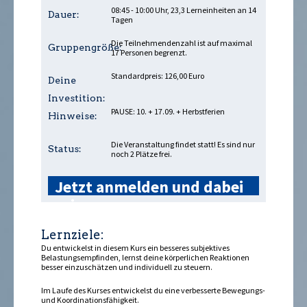
08:45 - 10:00 Uhr, 23,3 Lerneinheiten an 14
Dauer:
Tagen
Die Teilnehmendenzahl ist auf maximal
Gruppengröße:
17 Personen begrenzt.
Standardpreis: 126,00 Euro
Deine
Investition:
PAUSE: 10. + 17.09. + Herbstferien
Hinweise:
Die Veranstaltung findet statt! Es sind nur
Status:
noch 2 Plätze frei.
Jetzt anmelden und dabei
sein »
Lernziele:
Du entwickelst in diesem Kurs ein besseres subjektives
Belastungsempfinden, lernst deine körperlichen Reaktionen
besser einzuschätzen und individuell zu steuern.
Im Laufe des Kurses entwickelst du eine verbesserte Bewegungs-
und Koordinationsfähigkeit.