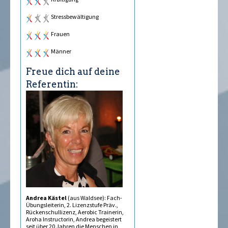
Stressbewältigung
Frauen
Männer
Freue dich auf deine
Referentin:
Andrea Kästel
(aus Waldsee): Fach-
Übungsleiterin, 2. Lizenzstufe Präv.,
Rückenschullizenz, Aerobic Trainerin,
Aroha Instructorin, Andrea begeistert
seit über 20 Jahren die Menschen in