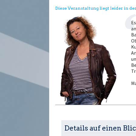
Diese Veranstaltung liegt leider in d
Es
an
Ba
Ob
Ku
An
un
Be
Tr
Ma
Details auf einen Blic