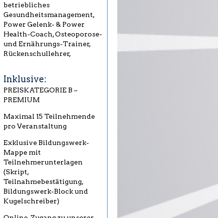
betriebliches
Gesundheitsmanagement,
Power Gelenk- & Power
Health-Coach, Osteoporose-
und Ernährungs-Trainer,
Rückenschullehrer,
Inklusive:
PREISKATEGORIE B –
PREMIUM
Maximal 15 Teilnehmende
pro Veranstaltung
Exklusive Bildungswerk-
Mappe mit
Teilnehmerunterlagen
(Skript,
Teilnahmebestätigung,
Bildungswerk-Block und
Kugelschreiber)
Online-Zugang zu unserer