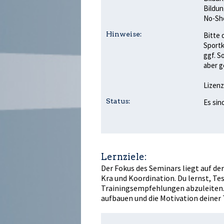
Bildun
No-Sho
Hinweise:
Bitte 
Sportk
ggf. S
aber g
Lizenz
Status:
Es sin
Lernziele:
Der Fokus des Seminars liegt auf de
Kraft und Koordination. Du lernst, 
Trainingsempfehlungen abzuleiten.
aufbauen und die Motivation deine