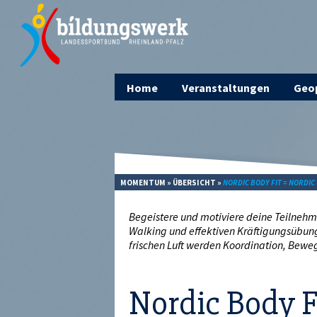
Home
Veranstaltungen
Geop
MOMENTUM
»
ÜBERSICHT
»
NORDIC BODY FIT = NORDIC
Begeistere und motiviere deine Teilneh
Walking und effektiven Kräftigungsübung
frischen Luft werden Koordination, Beweg
Nordic Body F