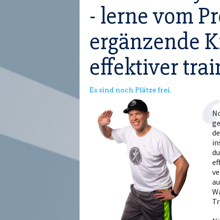
- lerne vom Pr
ergänzende K
effektiver tra
Es sind noch Plätze frei.
No
ge
de
in
du
ef
ve
au
Wa
Tr