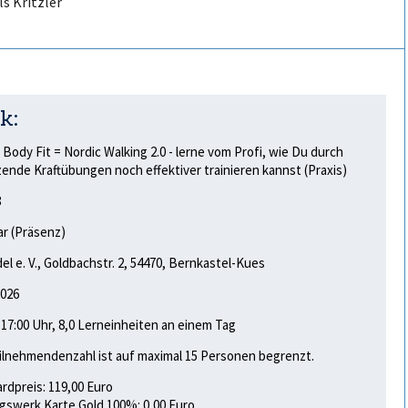
ls Kritzler
k:
 Body Fit = Nordic Walking 2.0 - lerne vom Profi, wie Du durch
ende Kraftübungen noch effektiver trainieren kannst (Praxis)
8
r (Präsenz)
el e. V., Goldbachstr. 2, 54470, Bernkastel-Kues
2026
- 17:00 Uhr, 8,0 Lerneinheiten an einem Tag
ilnehmendenzahl ist auf maximal 15 Personen begrenzt.
rdpreis: 119,00 Euro
gswerk Karte Gold 100%: 0,00 Euro