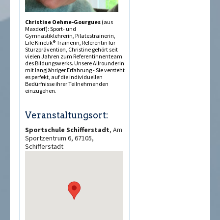
Christine Oehme-Gourgues
(aus
Maxdorf): Sport- und
Gymnastiklehrerin, Pilatestrainerin,
Life Kinetik® Trainerin, Referentin für
Sturzprävention, Christine gehört seit
vielen Jahren zum Referentinnenteam
des Bildungswerks. Unsere Allrounderin
mit langjähriger Erfahrung - Sie versteht
es perfekt, auf die individuellen
Bedürfnisse ihrer Teilnehmenden
einzugehen.
Veranstaltungsort:
Sportschule Schifferstadt
, Am
Sportzentrum 6, 67105,
Schifferstadt