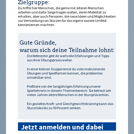
Zielgruppe:
Du triffst hier Menschen, die gerne mit älteren Menschen
arbeiten und dafür Sorge tragen wollen, deren Mobilität zu
erhalten, aber auch Personen, die neue Ideen und Möglichkeiten
zur Vermeidung von Stürzen für das eigene soziale Umfeld
kennenlernen möchten.
Gute Gründe,
warum sich deine Teilnahme lohnt:
Die Referentin gibt dir wertvolle Erfahrungen und Tipps
aus ihrer Übungspraxis weiter.
In einer kleinen Gruppe lernst du viele motivierende
Übungen und Spielformen kennen, die problemlos
umsetzbar sind.
Profitiere von der langjährigen Erfahrung unserer
Sportlehrerin in diesem Themenbereich. Sie betreut seit
vielen Jahren ältere Menschen in der Sturzprävention.
Ein gezieltes Kraft- und Gleichgewichtstraining kann das
Sturzrisiko bis zu 50 Prozent senken.
Jetzt anmelden und dabei