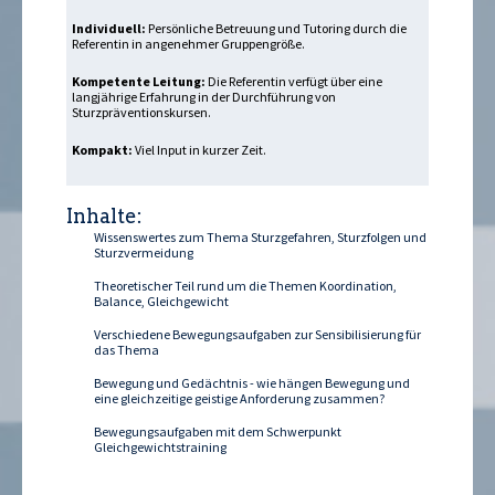
Individuell:
Persönliche Betreuung und Tutoring durch die
Referentin in angenehmer Gruppengröße.
Kompetente Leitung:
Die Referentin verfügt über eine
langjährige Erfahrung in der Durchführung von
Sturzpräventionskursen.
Kompakt:
Viel Input in kurzer Zeit.
Inhalte:
Wissenswertes zum Thema Sturzgefahren, Sturzfolgen und
Sturzvermeidung
Theoretischer Teil rund um die Themen Koordination,
Balance, Gleichgewicht
Verschiedene Bewegungsaufgaben zur Sensibilisierung für
das Thema
Bewegung und Gedächtnis - wie hängen Bewegung und
eine gleichzeitige geistige Anforderung zusammen?
Bewegungsaufgaben mit dem Schwerpunkt
Gleichgewichtstraining