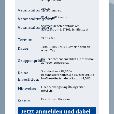
260021
Veranstaltungsnummer:
Workshop (Präsenz)
Veranstaltungsform:
Sportschule Schifferstadt, Am
Veranstaltungsort:
Sportzentrum 6, 67105, Schifferstadt
24.10.2026
Termin:
11:00 - 16:00 Uhr, 6,6 Lerneinheiten an
Dauer:
einem Tag
Die Teilnehmendenzahl ist auf maximal
Gruppengröße:
20 Personen begrenzt.
Standardpreis: 89,00 Euro
Deine
Bildungswerk Karte Gold 100%: 0,00 Euro
No-Show-Gebühr Gold-Status: 44,50 Euro
Investition:
Lizenzverlängerung Übungsleiter
Hinweise:
möglich.
Es sind noch Plätze frei.
Status:
Jetzt anmelden und dabei