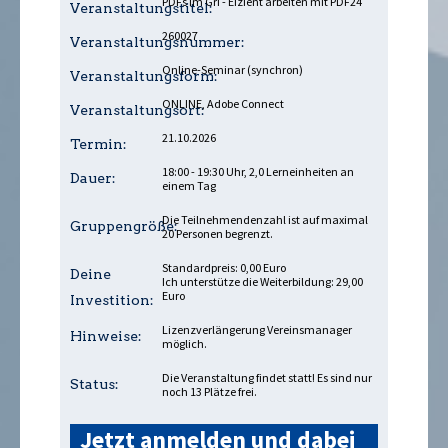
PDFs im Griff - Effizient arbeiten mit PDF24
Veranstaltungstitel:
260027
Veranstaltungsnummer:
Online-Seminar (synchron)
Veranstaltungsform:
ONLINE, Adobe Connect
Veranstaltungsort:
21.10.2026
Termin:
18:00 - 19:30 Uhr, 2,0 Lerneinheiten an
Dauer:
einem Tag
Die Teilnehmendenzahl ist auf maximal
Gruppengröße:
20 Personen begrenzt.
Standardpreis: 0,00 Euro
Deine
Ich unterstütze die Weiterbildung: 29,00
Euro
Investition:
Lizenzverlängerung Vereinsmanager
Hinweise:
möglich.
Die Veranstaltung findet statt! Es sind nur
Status:
noch 13 Plätze frei.
Jetzt anmelden und dabei