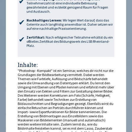
Teilnehmerzahl ist eine individuelle Betreuung
gewährleistet und es bleibt genügend Raum für Fragen
und Austausch.
Nachhaltiges Lernen:
Wir legen Wert darauf, dass das
Gelernte auch langfristig anwendbar ist. Daher setzen wir
auf eine nachhaltige Praxisorientierung.
Zertifikat:
Nach erfolgreicher Teilnahme erhältst du ein
offizielles Zertifikat des Bildungswerk des LSB Rheinland-
Pfalz.
Inhalte:
"Photoshop - Kompakt" ist ein Seminar, welches dir nicht nur die
Grundlagen der Bildbearbeitung vermittelt. Dabei werden
Themen wie Farbtiefe, Auflösung und Bildschärfe behandelt
sowie die Umwandlung von Datentypen erklärt. Du lernst den
Umgang mit Ebenen und Pfaden kennen und erfährst mehr über
den Einsatz von Effekten und Filtern zur Gestaltung deiner Bilder.
Des Weiteren werden Korrekturen am Foto (Schärfe, Helligkeit,
Farbe) behandelt sowie Techniken zur Erstellung von
Bildausschnitten und Begradigungen gezeigt. Ebenfalls wirst du
einfache Retuschen an Porträts durchführen können und
Import- sowie Exportfunktionen für Bilder kennenlernen. Die
Erstellung von Bildmontagen aus Einzelbildern sowie das
Maskieren von Bildelementen (manuell und automatisch)
werden weitere Inhalte sein. Zudem lernst du, wie du
Bildinhalte freistellen kannst, sei es mit dem Lasso, Zauberstab