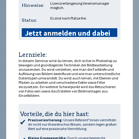
Lizenzverlängerung Vereinsmanager
Hinweise:
möglich.
Es sind noch Plätze frei.
Status:
Jetzt anmelden und dabei
sein »
Lernziele:
In diesem Seminar wirst du lernen, dich sicher in Photoshop zu
bewegen und grundlegende Techniken der Bildbearbeitung
anzuwenden. Du wirst verstehen, wie man die Farbtiefe und
Auflösung von Bildern beeinflusst und wie man unterschiedliche
Datentypen umwandelt. Du wirst auch lernen, mit Ebenen und
Pfaden zu arbeiten und verschiedene Effekte sowie Filter
einzusetzen. Ein weiterer Schwerpunkt wird das Retuschieren
von Fotos sein sowie das Erstellen von Bildmontagen aus
Einzelbildern.
Vorteile, die du hier hast:
Praxisorientierung:
Unsere Referent*innen vermitteln
dir nicht nur theoretisches Wissen, sondern legen großen
Wert auf eine praxisnahe Vermittlung.
Kleine Gruppengröße:
Durch unsere begrenzte