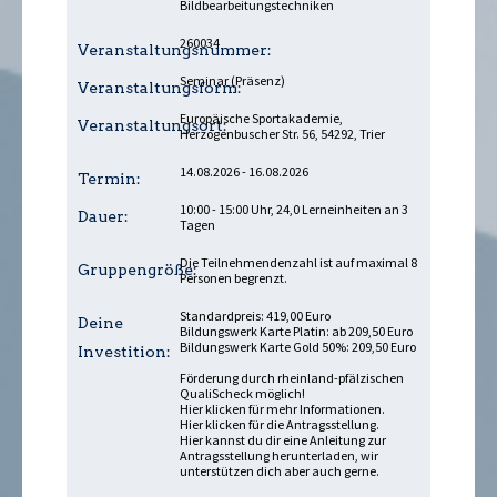
Bildbearbeitungstechniken
260034
Veranstaltungsnummer:
Seminar (Präsenz)
Veranstaltungsform:
Europäische Sportakademie,
Veranstaltungsort:
Herzogenbuscher Str. 56, 54292, Trier
14.08.2026 - 16.08.2026
Termin:
10:00 - 15:00 Uhr, 24,0 Lerneinheiten an 3
Dauer:
Tagen
Die Teilnehmendenzahl ist auf maximal 8
Gruppengröße:
Personen begrenzt.
Standardpreis: 419,00 Euro
Deine
Bildungswerk Karte Platin: ab 209,50 Euro
Bildungswerk Karte Gold 50%: 209,50 Euro
Investition:
Förderung durch rheinland-pfälzischen
QualiScheck möglich!
Hier klicken für mehr Informationen.
Hier klicken für die Antragsstellung.
Hier kannst du dir eine Anleitung zur
Antragsstellung herunterladen
, wir
unterstützen dich aber auch gerne.