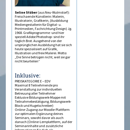
Seline Stüber
(aus Neu-Wulmstorf):
Freischaffende Künstlerin: Malerin,
Illustratorin, Grafikerin, (Ausbildung
Mediengestalterin für Digital- u.
Printmedien, Fachrichtung Design) Jg.
1968. Grafikprogramme -und hier
speziell Adobe Photoshop- sind ihr
täglich Brot. Ausgehend von der
ursprünglichen Ausbildung hat sie sich
heute spezialisiert auf Grafik,
Illustration und freie Malerei. Motto:
„Die Sinne betrügen nicht, weil sie gar
nicht beurteilen“
Inklusive:
PREISKATEGORIE E – EDV
Maximal 8 Teilnehmende pro
Veranstaltung zur individuellen
Betreuung aller Teilnehmer
Exklusive Bildungswerk-Mappe mit
Teilnahmebestätigung, Bildungswerk-
Block und Kugelschreiber)
Online-Zugang zur Moodle-Plattform
zur optimalen Ergänzung deines
Seminars, sowohl davor als auch
danach (Online-Lernplattform, auf der
Seminarinhalte und zusätzliche
Informationen für dich als