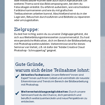
oder mittels Bézier-Kurven oder auch durch Alphakanäle. Ein
weiteres Thema wird das Bildcomposing sein, bei dem du
Fotocollagen erstellst. Du erfährst außerdem, wie verschiedene
Farbtöne harmonieren und wie du mit grafischen
Textbausteinen arbeiten kannst. Abschließend wirst du in der
Lage sein, Retuschen durchzuführen und Bildteile zu reparieren
oder umzugestalten.
Zielgruppe:
Du bist hier richtig, wenn du zu unserer Zielgruppe gehörst, die
sich aus Weiterbildungsinteressierten zusammensetzt. Du hast
eine persönliche Motivation, dich im Bereich der Bildbearbeitung
mit Photoshop weiterzubilden. Vorkenntnisse sind für dieses
Seminar von Vorteil, z.B. ist dafür der "Adobe Creative Cloud
Photoshop - Schnuppertag" geignet.
Gute Gründe,
warum sich deine Teilnahme lohnt:
Aktuelles Fachwissen:
Unsere Referent*innen sind
Expert*innen auf ihrem Gebiet und vermitteln dir neueste
Erkenntnisse und Trends im Bereich der Bildbearbeitung
mit Photoshop.
Weiterentwicklungsmöglichkeiten:
Durch unsere
Seminare hast du die Chance, dich persönlich und
beruflich weiterzuentwickeln und neue Perspektiven zu
entdecken.