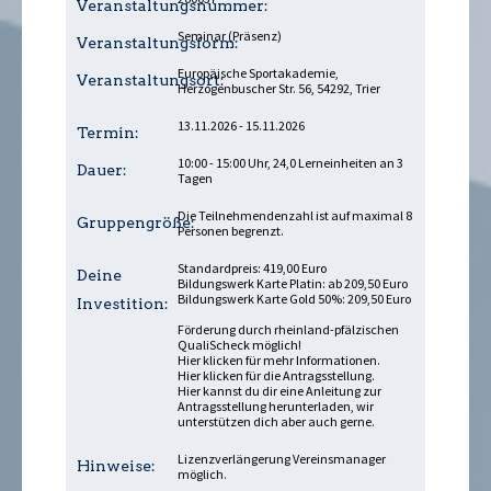
Veranstaltungsnummer:
Seminar (Präsenz)
Veranstaltungsform:
Europäische Sportakademie,
Veranstaltungsort:
Herzogenbuscher Str. 56, 54292, Trier
13.11.2026 - 15.11.2026
Termin:
10:00 - 15:00 Uhr, 24,0 Lerneinheiten an 3
Dauer:
Tagen
Die Teilnehmendenzahl ist auf maximal 8
Gruppengröße:
Personen begrenzt.
Standardpreis: 419,00 Euro
Deine
Bildungswerk Karte Platin: ab 209,50 Euro
Bildungswerk Karte Gold 50%: 209,50 Euro
Investition:
Förderung durch rheinland-pfälzischen
QualiScheck möglich!
Hier klicken für mehr Informationen.
Hier klicken für die Antragsstellung.
Hier kannst du dir eine Anleitung zur
Antragsstellung herunterladen
, wir
unterstützen dich aber auch gerne.
Lizenzverlängerung Vereinsmanager
Hinweise:
möglich.