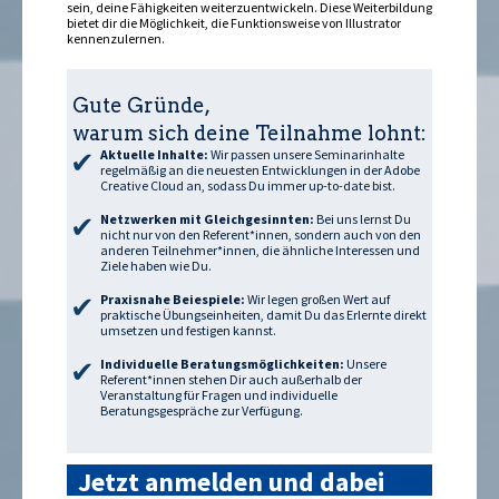
sein, deine Fähigkeiten weiterzuentwickeln. Diese Weiterbildung
bietet dir die Möglichkeit, die Funktionsweise von Illustrator
kennenzulernen.
Gute Gründe,
warum sich deine Teilnahme lohnt:
Aktuelle Inhalte:
Wir passen unsere Seminarinhalte
regelmäßig an die neuesten Entwicklungen in der Adobe
Creative Cloud an, sodass Du immer up-to-date bist.
Netzwerken mit Gleichgesinnten:
Bei uns lernst Du
nicht nur von den Referent*innen, sondern auch von den
anderen Teilnehmer*innen, die ähnliche Interessen und
Ziele haben wie Du.
Praxisnahe Beiespiele:
Wir legen großen Wert auf
praktische Übungseinheiten, damit Du das Erlernte direkt
umsetzen und festigen kannst.
Individuelle Beratungsmöglichkeiten:
Unsere
Referent*innen stehen Dir auch außerhalb der
Veranstaltung für Fragen und individuelle
Beratungsgespräche zur Verfügung.
Jetzt anmelden und dabei