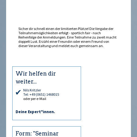
sein »
Sicher dir schnell einen der limitierten Plätze! Die Vergabe der
Teilnahmemöglichkeiten erfolgt - sportlich fair - nach
Reihenfolge der Anmeldungen. Eine Teilnahme zu zweit macht
doppelt Lust. Erzähl einer Freundin oder einem Freund von
dieser Veranstaltung und meldet euch gemeinsam an.
Wir helfen dir
weiter...
Nils Kritzler
Tel: +49 (0651) 1468015
oder per e-Mail
Deine Expert*innen.
Form: "Seminar