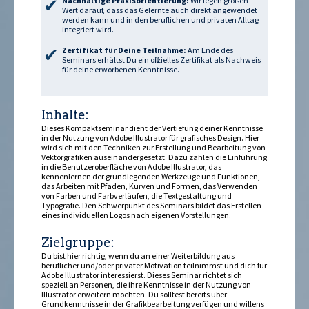
Nachhaltige Praxisorientierung:
Wir legen großen
Wert darauf, dass das Gelernte auch direkt angewendet
werden kann und in den beruflichen und privaten Alltag
integriert wird.
Zertifikat für Deine Teilnahme:
Am Ende des
Seminars erhältst Du ein offizielles Zertifikat als Nachweis
für deine erworbenen Kenntnisse.
Inhalte:
Dieses Kompaktseminar dient der Vertiefung deiner Kenntnisse
in der Nutzung von Adobe Illustrator für grafisches Design. Hier
wird sich mit den Techniken zur Erstellung und Bearbeitung von
Vektorgrafiken auseinandergesetzt. Dazu zählen die Einführung
in die Benutzeroberfläche von Adobe Illustrator, das
kennenlernen der grundlegenden Werkzeuge und Funktionen,
das Arbeiten mit Pfaden, Kurven und Formen, das Verwenden
von Farben und Farbverläufen, die Textgestaltung und
Typografie. Den Schwerpunkt des Seminars bildet das Erstellen
eines individuellen Logos nach eigenen Vorstellungen.
Zielgruppe:
Du bist hier richtig, wenn du an einer Weiterbildung aus
beruflicher und/oder privater Motivation teilnimmst und dich für
Adobe Illustrator interessierst. Dieses Seminar richtet sich
speziell an Personen, die ihre Kenntnisse in der Nutzung von
Illustrator erweitern möchten. Du solltest bereits über
Grundkenntnisse in der Grafikbearbeitung verfügen und willens