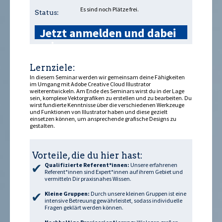
Es sind noch Plätze frei.
Status:
Jetzt anmelden und dabei
sein »
Lernziele:
In diesem Seminar werden wir gemeinsam deine Fähigkeiten
im Umgang mit Adobe Creative Cloud Illustrator
weiterentwickeln. Am Ende des Seminars wirst du in der Lage
sein, komplexe Vektorgrafiken zu erstellen und zu bearbeiten. Du
wirst fundierte Kenntnisse über die verschiedenen Werkzeuge
und Funktionen von Illustrator haben und diese gezielt
einsetzen können, um ansprechende grafische Designs zu
gestalten.
Vorteile, die du hier hast:
Qualifizierte Referent*innen:
Unsere erfahrenen
Referent*innen sind Expert*innen auf ihrem Gebiet und
vermitteln Dir praxisnahes Wissen.
Kleine Gruppen:
Durch unsere kleinen Gruppen ist eine
intensive Betreuung gewährleistet, sodass individuelle
Fragen geklärt werden können.