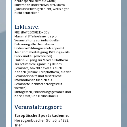
heute spezialisiert auf Grafik,
Illustration und freie Malerei. Motto:
„Die Sinne betrügen nicht, weil sie gar
nicht beurteilen“
Inklusive:
PREISKATEGORIE E – EDV
Maximal 8 Teilnehmende pro
Veranstaltung zur individuellen
Betreuung aller Teilnehmer
Exklusive Bildungswerk-Mappe mit
Teilnahmebestätigung, Bildungswerk-
Block und Kugelschreiber)
Online-Zugang zur Moodle-Plattform
zur optimalen Ergänzung deines
Seminars, sowohl davor als auch
danach (Online-Lernplattform, auf der
Seminarinhalte und zusätzliche
Informationen für dich als
Seminarteilnehmer bereitgestellt
werden)
Mittagessen, Erfrischungsgetränke und
Kaffee, Obst, und kleine Snacks
Veranstaltungsort:
Europäische Sportakademie
,
Herzogenbuscher Str. 56, 54292,
Trier