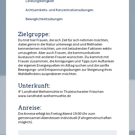
Leistungsfähigkeit
Achtsamkeits- und Konzentrationsübungen
Beweglichkeitsübungen
Zielgruppe:
Du triffst hier Frauen, die sich Zeit für sich nehmen möchten,
dabei gerne in der Natur unterwegs sind und Methoden
kennenlernen möchten, um mit belastenden Faktoren effektiv
umzugehen. Aber auch Frauen, die kommunikativen
Austausch mit anderen Frauen wünschen. Du kommst mit
Frauen zusammen, die Anregungen und Tipps zum Auftanken
der eigenen Energiequellen im Alltag suchen und die sanfte
Bewegungs- und Entspannungsübungen zur Steigerung ihres
Wohlbefindens ausprobieren möchten.
Unterkunft:
4* Landhotel Weihermühle in Thaleischweiler-Fröschen
www.landhotel-weihermuehle.de
Anreise:
Die Anreise erfolgt bis Freitag Abend 19:00 Uhr zum
gemeinsamen Abendessen individuell (Fahrgemeinschaften
möglich).