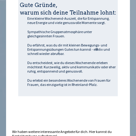
Gute Gründe,
warum sich deine Teilnahme lohnt:
Eine kleine Wochenend-Auszeit, die für Entspannung,
neue Energie und viele genussvolle Momente sorgt.
Sympathische Gruppenatmosphäre unter
gleichgesinnten Frauen.
Du erfährst, was du dir mit kleinen Bewegungs- und
Entspannungsübungen Gutes tun kannst - effektiv und
schnell wieder abrufbar.
Du entscheidest, wie du dieses Wochenende erleben
möchtest: Kurzweilig, aktiv und kommunikativ oder eher
ruhig, entspannend und genussvoll.
Du erlebst ein besonderes Wochenende von Frauen für
Frauen, das einzigartig ist in Rheinland-Pfalz.
Wir haben weitere interessante Angebote für dich. Hier kannst du
Kontakt
mit uns aufnehmen!