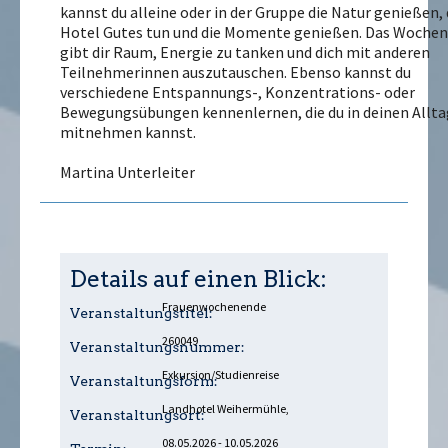
kannst du alleine oder in der Gruppe die Natur genießen, 
Hotel Gutes tun und die Momente genießen. Das Woche
gibt dir Raum, Energie zu tanken und dich mit anderen
Teilnehmerinnen auszutauschen. Ebenso kannst du
verschiedene Entspannungs-, Konzentrations- oder
Bewegungsübungen kennenlernen, die du in deinen Allta
mitnehmen kannst.
Martina Unterleiter
Details auf einen Blick:
Frauenwochenende
Veranstaltungstitel:
260049
Veranstaltungsnummer:
Exkursion/Studienreise
Veranstaltungsform:
Landhotel Weihermühle,
Veranstaltungsort:
08.05.2026 - 10.05.2026