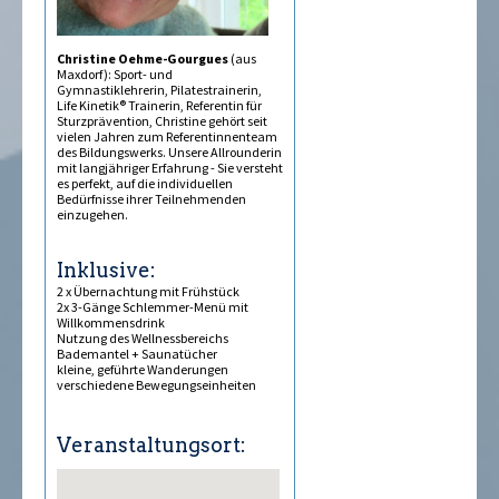
Christine Oehme-Gourgues
(aus
Maxdorf): Sport- und
Gymnastiklehrerin, Pilatestrainerin,
Life Kinetik® Trainerin, Referentin für
Sturzprävention, Christine gehört seit
vielen Jahren zum Referentinnenteam
des Bildungswerks. Unsere Allrounderin
mit langjähriger Erfahrung - Sie versteht
es perfekt, auf die individuellen
Bedürfnisse ihrer Teilnehmenden
einzugehen.
Inklusive:
2 x Übernachtung mit Frühstück
2x 3-Gänge Schlemmer-Menü mit
Willkommensdrink
Nutzung des Wellnessbereichs
Bademantel + Saunatücher
kleine, geführte Wanderungen
verschiedene Bewegungseinheiten
Veranstaltungsort: