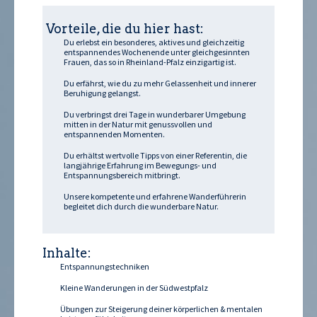
Vorteile, die du hier hast:
Du erlebst ein besonderes, aktives und gleichzeitig
entspannendes Wochenende unter gleichgesinnten
Frauen, das so in Rheinland-Pfalz einzigartig ist.
Du erfährst, wie du zu mehr Gelassenheit und innerer
Beruhigung gelangst.
Du verbringst drei Tage in wunderbarer Umgebung
mitten in der Natur mit genussvollen und
entspannenden Momenten.
Du erhältst wertvolle Tipps von einer Referentin, die
langjährige Erfahrung im Bewegungs- und
Entspannungsbereich mitbringt.
Unsere kompetente und erfahrene Wanderführerin
begleitet dich durch die wunderbare Natur.
Inhalte:
Entspannungstechniken
Kleine Wanderungen in der Südwestpfalz
Übungen zur Steigerung deiner körperlichen & mentalen