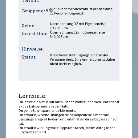
Termin:
Die Teilnehmendenzahl ist auf maximal
Gruppengröße:
12 Personen begrenzt.
Übernachtung DZ mit Eigenanreise:
Deine
299,00 Euro
Übernachtung EZ mit Eigenanreise:
Investition:
349,00 Euro
Hinweise:
Diese Veranstaltung liegt leider in der
Status:
Vergangenheit. Eine Anmeldung ist daher
nicht mehr möglich.
Lernziele:
Du lernst die Natur mit allen Sinnen wahrzunehmen und erlebst
aktive Entspannung in der Natur.
Du genießt entspannende Momente.
Du erfährst, welche Übungen deine körperliche & mentale
Leistungsfähigkeit fördern und erfährst an dir selbst, was dir gut
tut.
Du erhältst wirkungsvolle Tipps und Ideen, die im Alltag leicht
umzusetzen sind.