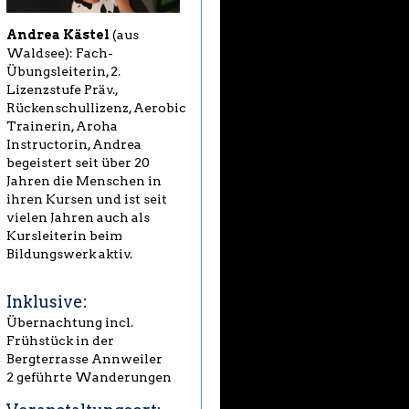
Andrea Kästel
(aus
Waldsee): Fach-
Übungsleiterin, 2.
Lizenzstufe Präv.,
Rückenschullizenz, Aerobic
Trainerin, Aroha
Instructorin, Andrea
begeistert seit über 20
Jahren die Menschen in
ihren Kursen und ist seit
vielen Jahren auch als
Kursleiterin beim
Bildungswerk aktiv.
Inklusive:
Übernachtung incl.
Frühstück in der
Bergterrasse Annweiler
2 geführte Wanderungen