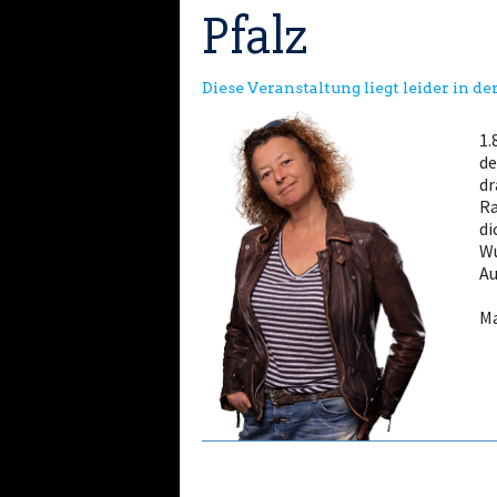
Pfalz
Diese Veranstaltung liegt leider in d
1.
de
dr
Ra
di
Wu
Au
Ma