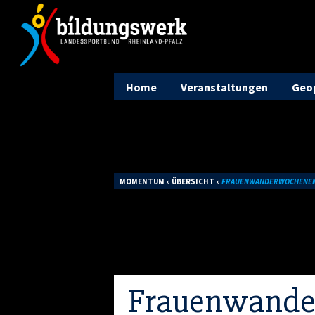
Home
Veranstaltungen
Geop
MOMENTUM
»
ÜBERSICHT
»
FRAUENWANDERWOCHENENDE
Du wirst bei zwei verschiedenen Tagesw
herrliche Aussichten genießen und in ur
Komm mit uns auf Entdeckungstour in de
Frauenwande