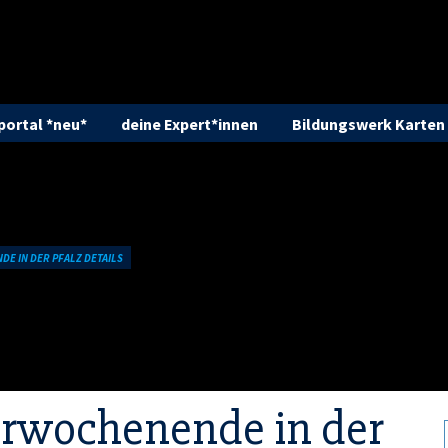
ortal *neu*
deine Expert*innen
Bildungswerk Karten
 IN DER PFALZ DETAILS
anderungen die Natur erleben und erkunden,
ige Wanderhütten einkehren.
n Pfälzerwald.
rwochenende in der