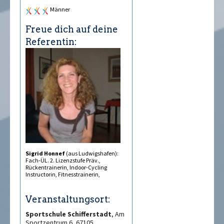
Männer
Freue dich auf deine
Referentin:
Sigrid Honnef
(aus Ludwigshafen):
Fach-ÜL. 2. Lizenzstufe Präv.,
Rückentrainerin, Indoor-Cycling
Instructorin, Fitnesstrainerin,
Veranstaltungsort:
Sportschule Schifferstadt
, Am
Sportzentrum 6, 67105,