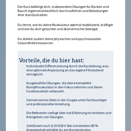
Der Kurs befähigt dich, insbesondere Übungen für Rücken und
Bauch eigenverantwortlich durchzuführen und Belastungen
eher standzuhalten.
Du lernst, wie du deine Muskulatur optimal stabilisierst, kräftigst
und wie du dich gesünder und ökonomischer bewegst.
Du stärkst zudem deine physischen und psychosozialen
Gesundheitsressourcen.
Vorteile, die du hier hast:
Individuelle Differenzierung durch die Kursleitung, was
eine optimale Anpassung an das eigene Fitnesslevel
ermöglicht.
Ausgewählte Übungen, die deine komplette
Rumpfmuskulatur in den Fokus nehmen und deren
Funktionalität verbessert.
Gemeinsames Üben in der Gruppe unter fachkundiger
und professioneller Anleitung.
Die Referentin verfügt über viel Erfahrung im Anleiten und
Korrigieren von Übungen.
Zertifiziert nach § 20 SGB V: Bei mindestens 80 %
Anwesenheit erhältst du am Kursende eine