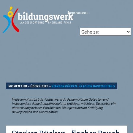
Impressum »
MOMENTUM
»
ÜBERSICHT
»
STARKER RÜCKEN - FLACHER BAUCH DETAILS
In diesem Kurs bist du richtig, wenn du deinem Körper Gutes tun und
insbesondere deine Rumpfmuskulatur kräftigen möchtest. Du erlebst ein
abwechslungsreiches Portfolio aus Übungen rund um Kräftigung,
Beweglichkeit und Koordination.