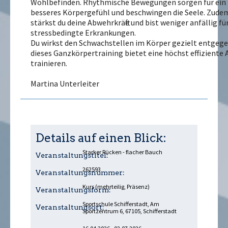
Wohlbefinden. Rhythmische Bewegungen sorgen für ein
besseres Körpergefühl und beschwingen die Seele. Zude
stärkst du deine Abwehrkräfte und bist weniger anfällig fü
stressbedingte Erkrankungen.
Du wirkst den Schwachstellen im Körper gezielt entgege
dieses Ganzkörpertraining bietet eine höchst effiziente 
trainieren.
Martina Unterleiter
Details auf einen Blick:
Starker Rücken - flacher Bauch
Veranstaltungstitel:
262593
Veranstaltungsnummer:
Kurs (mehrteilig, Präsenz)
Veranstaltungsform:
Sportschule Schifferstadt, Am
Veranstaltungsort:
Sportzentrum 6, 67105, Schifferstadt