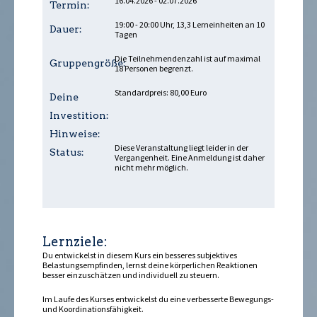
16.04.2026 - 02.07.2026
Termin:
19:00 - 20:00 Uhr, 13,3 Lerneinheiten an 10
Dauer:
Tagen
Die Teilnehmendenzahl ist auf maximal
Gruppengröße:
18 Personen begrenzt.
Standardpreis: 80,00 Euro
Deine
Investition:
Hinweise:
Diese Veranstaltung liegt leider in der
Status:
Vergangenheit. Eine Anmeldung ist daher
nicht mehr möglich.
Lernziele:
Du entwickelst in diesem Kurs ein besseres subjektives
Belastungsempfinden, lernst deine körperlichen Reaktionen
besser einzuschätzen und individuell zu steuern.
Im Laufe des Kurses entwickelst du eine verbesserte Bewegungs-
und Koordinationsfähigkeit.