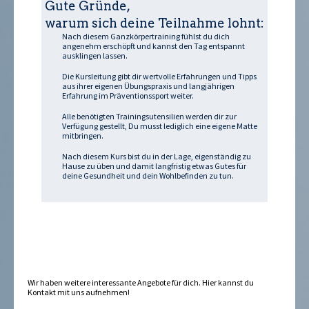
Gute Gründe,
warum sich deine Teilnahme lohnt:
Nach diesem Ganzkörpertraining fühlst du dich
angenehm erschöpft und kannst den Tag entspannt
ausklingen lassen.
Die Kursleitung gibt dir wertvolle Erfahrungen und Tipps
aus ihrer eigenen Übungspraxis und langjährigen
Erfahrung im Präventionssport weiter.
Alle benötigten Trainingsutensilien werden dir zur
Verfügung gestellt, Du musst lediglich eine eigene Matte
mitbringen.
Nach diesem Kurs bist du in der Lage, eigenständig zu
Hause zu üben und damit langfristig etwas Gutes für
deine Gesundheit und dein Wohlbefinden zu tun.
Wir haben weitere interessante Angebote für dich. Hier kannst du
Kontakt
mit uns aufnehmen!