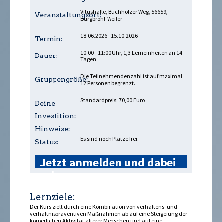
Vitushalle, Buchholzer Weg, 56659,
Veranstaltungsort:
Burgbrohl-Weiler
18.06.2026 - 15.10.2026
Termin:
10:00 - 11:00 Uhr, 1,3 Lerneinheiten an 14
Dauer:
Tagen
Die Teilnehmendenzahl ist auf maximal
Gruppengröße:
12 Personen begrenzt.
Standardpreis: 70,00 Euro
Deine
Investition:
Hinweise:
Es sind noch Plätze frei.
Status:
Jetzt anmelden und dabei
sein »
Lernziele:
Der Kurs zielt durch eine Kombination von verhaltens- und
verhältnispräventiven Maßnahmen ab auf eine Steigerung der
körperlichen Aktivität älterer Menschen und auf eine