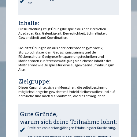
ein.
Inhalte:
Die Kursleitung zeigt Übungsbeispiele aus den Bereichen
Ausdauer, Kraft, Gelenkigkeit, Beweglichkeit, Schnelligkeit,
Gewandtheit und Koordination.
Sie leitet Übungen an aus der Beckenbodengymnastik,
Sturzprophylaxe, dem Gedächtnistraining und der
Rückenschule. Geeignete Entspannungstechniken und
Maßnahmen zur Stressbewältigung sind ebenso Inhalte der
Maßnahme wie Beispiele für eine ausgewogene Ernährung im
Alter.
Zielgruppe:
Dieser Kurs richtet sich an Menschen, die selbstbestimmt
möglichst lange im gewohnten Umfeld bleiben wollen und auf
der Suche sind nach Maßnahmen, die dies ermöglichen.
Gute Gründe,
warum sich deine Teilnahme lohnt:
Profitiere von der langjährigen Erfahrung der Kursleitung.
Trainiere gemeinsam in der Gruppe deine Muskulatur,