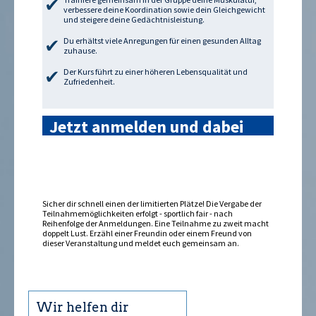
verbessere deine Koordination sowie dein Gleichgewicht
und steigere deine Gedächtnisleistung.
Du erhältst viele Anregungen für einen gesunden Alltag
zuhause.
Der Kurs führt zu einer höheren Lebensqualität und
Zufriedenheit.
Jetzt anmelden und dabei
sein »
Sicher dir schnell einen der limitierten Plätze! Die Vergabe der
Teilnahmemöglichkeiten erfolgt - sportlich fair - nach
Reihenfolge der Anmeldungen. Eine Teilnahme zu zweit macht
doppelt Lust. Erzähl einer Freundin oder einem Freund von
dieser Veranstaltung und meldet euch gemeinsam an.
Wir helfen dir