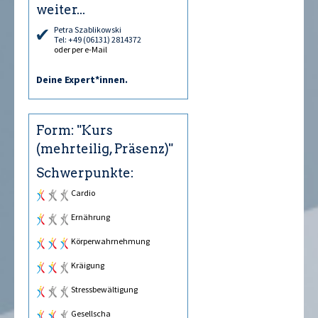
weiter...
Petra Szablikowski
Tel: +49 (06131) 2814372
oder per e-Mail
Deine Expert*innen.
Form: "Kurs
(mehrteilig, Präsenz)"
Schwerpunkte:
Cardio
Ernährung
Körperwahrnehmung
Kräftigung
Stressbewältigung
Gesellschaft