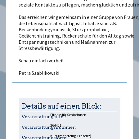
soziale Kontakte zu pflegen, machen glücklich und zufri
Das erreichen wir gemeinsam in einer Gruppe von Frauen,
die Lebensqualität wichtig ist. Inhalte sind z.B.
Beckenbodengymnastik, Sturzprophylaxe,
Gedächtnistraining, Rückenschule für den Alltag sowie
Entspannungstechniken und Maßnahmen zur
Stressbewältigung.
Schau einfach vorbei!
Petra Szablikowski
Details auf einen Blick:
Fitness für Seniorinnen
Veranstaltungstitel:
264431
Veranstaltungsnummer:
Kurs (mehrteilig, Präsenz)
Veranstaltungsform: