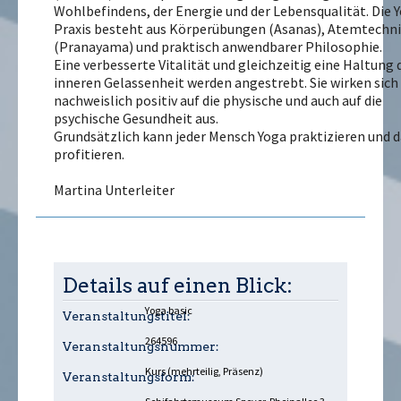
Wohlbefindens, der Energie und der Lebensqualität. Die 
Praxis besteht aus Körperübungen (Asanas), Atemtechn
(Pranayama) und praktisch anwendbarer Philosophie.
Eine verbesserte Vitalität und gleichzeitig eine Haltung 
inneren Gelassenheit werden angestrebt. Sie wirken sich
nachweislich positiv auf die physische und auch auf die
psychische Gesundheit aus.
Grundsätzlich kann jeder Mensch Yoga praktizieren und 
profitieren.
Martina Unterleiter
Details auf einen Blick:
Yoga basic
Veranstaltungstitel:
264596
Veranstaltungsnummer:
Kurs (mehrteilig, Präsenz)
Veranstaltungsform: