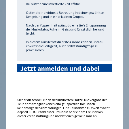
Du nutzt deine investierte Zeit effektiv.
Optimale individuelle Betreuung in deiner gewählten
Umgebung und in einer kleinen Gruppe.
Nach der Yogaeinheit spürst du eine tiefe Entspannung
der Muskulatur, Ruhe im Geist und fühlst dich frei und
leicht.
In diesem Kurs lernst du erste Asanas kennen und du
erwirbst die Fertigkeit, auch selbstständig Yoga zu
praktizieren.
Jetzt anmelden und dabei
sein »
Sicher dir schnell einen der limitierten Plätze! Die Vergabe der
Teilnahmemöglichkeiten erfolgt - sportlich fair - nach
Reihenfolge der Anmeldungen. Eine Teilnahme zu zweit macht
doppelt Lust. Erzähl einer Freundin oder einem Freund von
dieser Veranstaltung und meldet euch gemeinsam an.