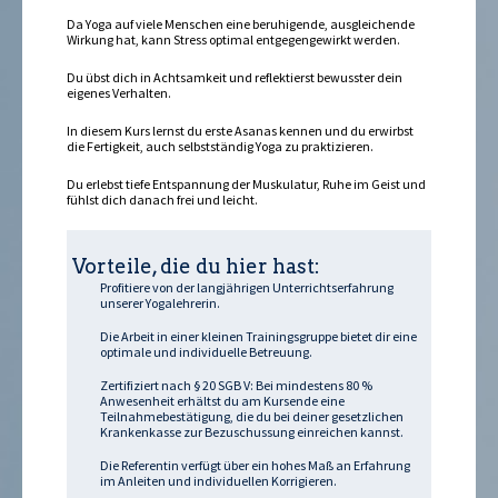
Da Yoga auf viele Menschen eine beruhigende, ausgleichende
Wirkung hat, kann Stress optimal entgegengewirkt werden.
Du übst dich in Achtsamkeit und reflektierst bewusster dein
eigenes Verhalten.
In diesem Kurs lernst du erste Asanas kennen und du erwirbst
die Fertigkeit, auch selbstständig Yoga zu praktizieren.
Du erlebst tiefe Entspannung der Muskulatur, Ruhe im Geist und
fühlst dich danach frei und leicht.
Vorteile, die du hier hast:
Profitiere von der langjährigen Unterrichtserfahrung
unserer Yogalehrerin.
Die Arbeit in einer kleinen Trainingsgruppe bietet dir eine
optimale und individuelle Betreuung.
Zertifiziert nach § 20 SGB V: Bei mindestens 80 %
Anwesenheit erhältst du am Kursende eine
Teilnahmebestätigung, die du bei deiner gesetzlichen
Krankenkasse zur Bezuschussung einreichen kannst.
Die Referentin verfügt über ein hohes Maß an Erfahrung
im Anleiten und individuellen Korrigieren.