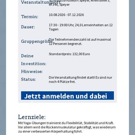
Schifffahrtsmuseum Speyer, Rheinallee 3,
Veranstaltungsort:
67346, Speyer
10.08.2026 - 07.12.2026
Termin:
17:30 - 19:00 Uhr, 24,0 Lerneinheiten an 12
Dauer:
Tagen
Die Teilnehmendenzahl ist auf maximal
Gruppengröße:
12 Personen begrenzt.
Standardpreis: 132,00 Euro
Deine
Investition:
Hinweise:
Die Veranstaltung findet statt! Es sind nur
Status:
noch 4 Plätze frei.
Jetzt anmelden und dabei
sein »
Lernziele:
Mit Yoga-Übungen trainierst du Flexibilität, Stabilität und Kraft.
Vor allem wird die Rückenmuskulatur gekräftigt, was wiederum
zu einer verbesserten Körperhaltung führt.