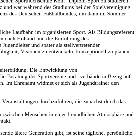
tschen Sporthochschule Köln“ Diplom-Sport zu studieren.
nz und war während des Studiums bei der Spielvereinigung
-Lizenz des Deutschen Fußballbundes, um dann im Sommer
iche Laufbahn im organisierten Sport. Als Bildungsreferent
en nach Holland und die Einführung des
ugendleiter und später als stellvertretender
Fähigkeit, Visionen zu entwickeln, konzeptionell zu planen
iterbildung. Die Entwicklung von
ie Beratung der Sportvereine und –verbände in Bezug auf
en. Im Ehrenamt widmet er sich als Jugendtrainer den
Veranstaltungen durchzuführen, die zunächst durch das
en zwischen Menschen in einer freundlichen Atmosphäre und
takt.
de ältere Generation gibt, ist seine tägliche, persönliche