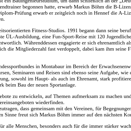
t ein Bauingenieurstudium, um dann schließlich an der „Deu
ugendtrainer begonnen hatte, erwarb Markus Böhm die B-Lize
r Diplom-Prüfung erwarb er zeitgleich noch in Hennef die A
en.
sorientierten Fitness-Studios. 1991 begann dann seine berufl
erste ÜL-Ausbildung, eine Fun-Sport-Reise mit 120 Jugendlich
ortlich. Währenddessen engagierte er sich ehrenamtlich als J
sich die Mitgliederzahl fast verdoppelt, dabei kam ihm seine 
ndessportbundes in Montabaur im Bereich der Erwachsenenwe
en, Seminaren und Reisen sind ebenso seine Aufgabe, wie d
rung, sowohl im Haupt- als auch im Ehrenamt, stark profitier
ark beim Bau der neuen Sportanlage.
ebote zu entwickeln, auf Themen aufmerksam zu machen und 
Vereinsangeboten wiederfinden.
beizutragen, dass gemeinsam mit den Vereinen, für Begegnung
em Sinne freut sich Markus Böhm immer auf den nächsten Kon
r alle Menschen, besonders auch für die immer stärker wachsen