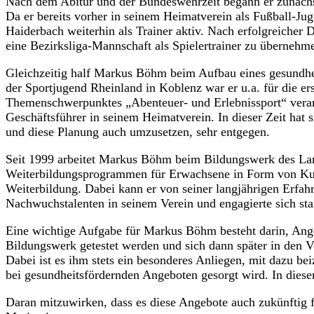
Nach dem Abitur und der Bundeswehrzeit begann er zunächs
Da er bereits vorher in seinem Heimatverein als Fußball-J
Haiderbach weiterhin als Trainer aktiv. Nach erfolgreiche
eine Bezirksliga-Mannschaft als Spielertrainer zu übernehm
Gleichzeitig half Markus Böhm beim Aufbau eines gesundheit
der Sportjugend Rheinland in Koblenz war er u.a. für die 
Themenschwerpunktes „Abenteuer- und Erlebnissport“ verantw
Geschäftsführer in seinem Heimatverein. In dieser Zeit hat 
und diese Planung auch umzusetzen, sehr entgegen.
Seit 1999 arbeitet Markus Böhm beim Bildungswerk des La
Weiterbildungsprogrammen für Erwachsene in Form von Kurs
Weiterbildung. Dabei kann er von seiner langjährigen Erfah
Nachwuchstalenten in seinem Verein und engagierte sich st
Eine wichtige Aufgabe für Markus Böhm besteht darin, Ang
Bildungswerk getestet werden und sich dann später in den 
Dabei ist es ihm stets ein besonderes Anliegen, mit dazu 
bei gesundheitsfördernden Angeboten gesorgt wird. In dies
Daran mitzuwirken, dass es diese Angebote auch zukünftig fü