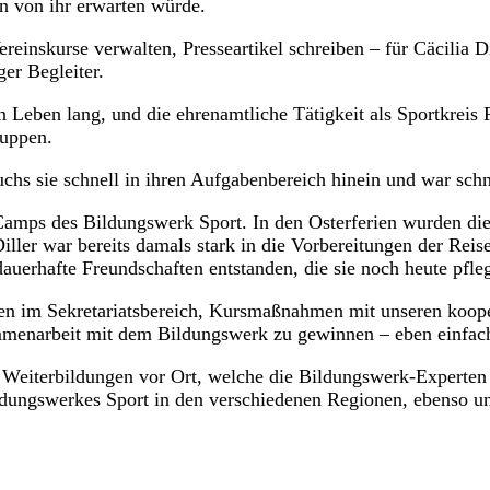
 von ihr erwarten würde.
einskurse verwalten, Presseartikel schreiben – für Cäcilia Di
er Begleiter.
n Leben lang, und die ehrenamtliche Tätigkeit als Sportkreis
ruppen.
hs sie schnell in ihren Aufgabenbereich hinein und war schn
ad-Camps des Bildungswerk Sport. In den Osterferien wurden d
 Diller war bereits damals stark in die Vorbereitungen der Re
auerhafte Freundschaften entstanden, die sie noch heute pfleg
en im Sekretariatsbereich, Kursmaßnahmen mit unseren koope
menarbeit mit dem Bildungswerk zu gewinnen – eben einfach 
de Weiterbildungen vor Ort, welche die Bildungswerk-Experte
ildungswerkes Sport in den verschiedenen Regionen, ebenso unt