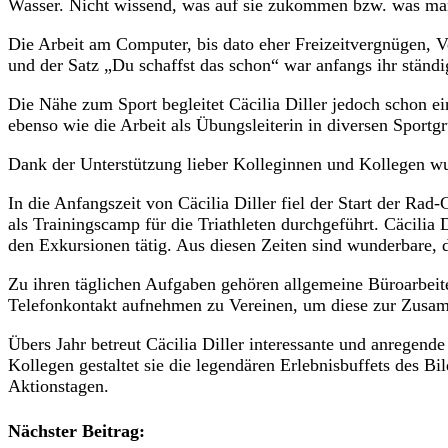
Wasser. Nicht wissend, was auf sie zukommen bzw. was man
Die Arbeit am Computer, bis dato eher Freizeitvergnügen, Ver
und der Satz „Du schaffst das schon“ war anfangs ihr ständig
Die Nähe zum Sport begleitet Cäcilia Diller jedoch schon ei
ebenso wie die Arbeit als Übungsleiterin in diversen Sportg
Dank der Unterstützung lieber Kolleginnen und Kollegen wuc
In die Anfangszeit von Cäcilia Diller fiel der Start der R
als Trainingscamp für die Triathleten durchgeführt. Cäcilia
den Exkursionen tätig. Aus diesen Zeiten sind wunderbare, d
Zu ihren täglichen Aufgaben gehören allgemeine Büroarbeit
Telefonkontakt aufnehmen zu Vereinen, um diese zur Zusam
Übers Jahr betreut Cäcilia Diller interessante und anregen
Kollegen gestaltet sie die legendären Erlebnisbuffets des B
Aktionstagen.
Nächster Beitrag: