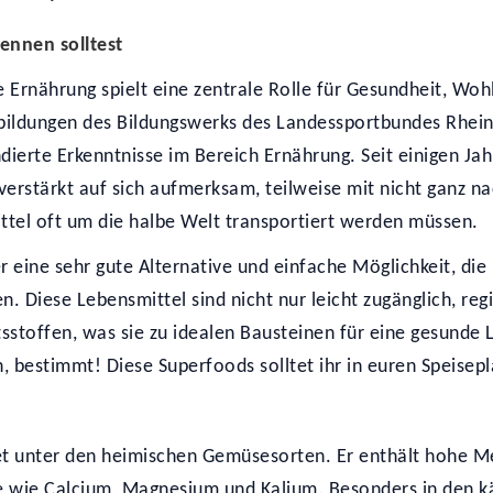
ennen solltest
 Ernährung spielt eine zentrale Rolle für Gesundheit, Woh
ildungen des Bildungswerks des Landessportbundes Rheinl
undierte Erkenntnisse im Bereich Ernährung. Seit einigen 
erstärkt auf sich aufmerksam, teilweise mit nicht ganz n
ttel oft um die halbe Welt transportiert werden müssen.
 eine sehr gute Alternative und einfache Möglichkeit, die
n. Diese Lebensmittel sind nicht nur leicht zugänglich, re
tsstoffen, was sie zu idealen Bausteinen für eine gesund
, bestimmt! Diese Superfoods solltet ihr in euren Speisepla
ket unter den heimischen Gemüsesorten. Er enthält hohe M
fe wie Calcium, Magnesium und Kalium. Besonders in den 