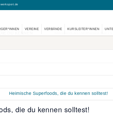
swerksport.de
RGER*INNEN
VEREINE
VERBÄNDE
KURSLEITER*INNEN
UNT
DIE DU KENNEN
Bildungswerk des LSB Rheinland-Pfalz e.V.
ds, die du kennen solltest!