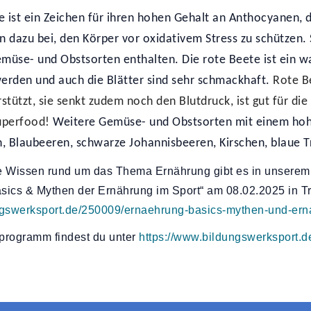
e ist ein Zeichen für ihren hohen Gehalt an Anthocyanen, d
 dazu bei, den Körper vor oxidativem Stress zu schützen. Si
müse- und Obstsorten enthalten. Die rote Beete ist ein wa
erden und auch die Blätter sind sehr schmackhaft.
Rote Be
stützt, sie senkt zudem noch den Blutdruck, ist gut für die
uperfood!
Weitere Gemüse- und Obstsorten mit einem hoh
 Blaubeeren, schwarze Johannisbeeren, Kirschen, blaue T
 Wissen rund um das Thema Ernährung gibt es in unsere
ics & Mythen der Ernährung im Sport“ am 08.02.2025 in Tri
ngswerksport.de/250009/ernaehrung-basics-mythen-und-ern
programm findest du unter
https://www.bildungswerksport.