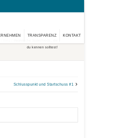
ERNEHMEN
TRANSPARENZ
KONTAKT
/
Blog
/
Heimische Superfoods, die
du kennen solltest!
Schlusspunkt und Startschuss #1