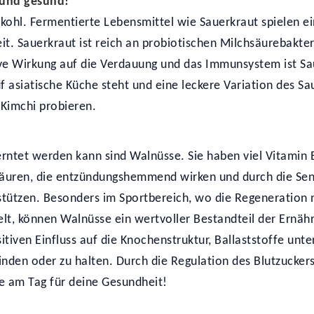
 und gesund!
kohl. Fermentierte Lebensmittel wie Sauerkraut spielen ei
. Sauerkraut ist reich an probiotischen Milchsäurebakteri
tive Wirkung auf die Verdauung und das Immunsystem ist Sa
 asiatische Küche steht und eine leckere Variation des Sau
 Kimchi probieren.
erntet werden kann sind Walnüsse. Sie haben viel Vitamin 
säuren, die entzündungshemmend wirken und durch die Sen
stützen. Besonders im Sportbereich, wo die Regeneration 
ielt, können Walnüsse ein wertvoller Bestandteil der Ernäh
tiven Einfluss auf die Knochenstruktur, Ballaststoffe unt
 finden oder zu halten. Durch die Regulation des Blutzucke
se am Tag für deine Gesundheit!