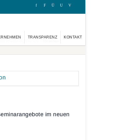
ERNEHMEN
TRANSPARENZ
KONTAKT
SB Rheinland-Pfalz e.V.
/
Vorschau
 Seminarangebote im neuen