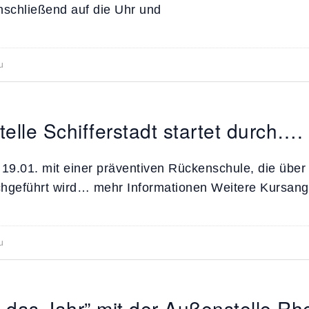
nschließend auf die Uhr und
u
elle Schifferstadt startet durch….
 19.01. mit einer präventiven Rückenschule, die üb
chgeführt wird… mehr Informationen Weitere Kursang
u
h das Jahr” mit der Außenstelle Rh