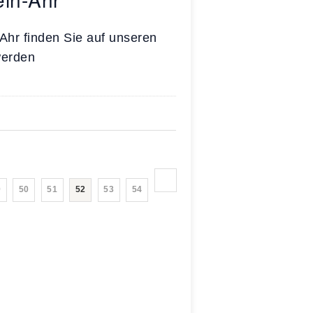
Ahr finden Sie auf unseren
werden
9
50
51
52
53
54