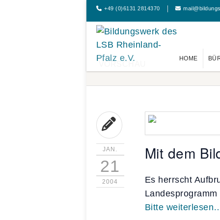
+49 (0)6131 2814370
mail@bildung
HOME
BÜ
VORSCHAU
Mit dem Bil
JAN.
21
Es herrscht Aufb
2004
Landesprogramm d
Bitte weiterlesen