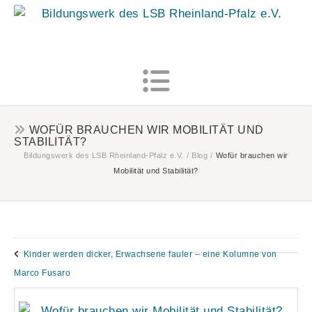
MENU
WOFÜR BRAUCHEN WIR MOBILITÄT UND
STABILITÄT?
Bildungswerk des LSB Rheinland-Pfalz e.V.
/
Blog
/
Wofür brauchen wir
Mobilität und Stabilität?
Kinder werden dicker, Erwachsene fauler – eine Kolumne von
Marco Fusaro
Wie gut kennst du dich aus? Teste dein Wissen!